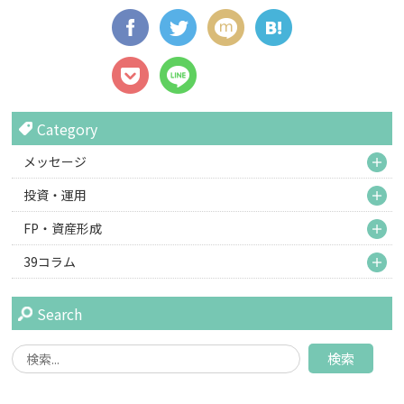
Category
M
メッセージ
M
投資・運用
M
FP・資産形成
M
39コラム
Search