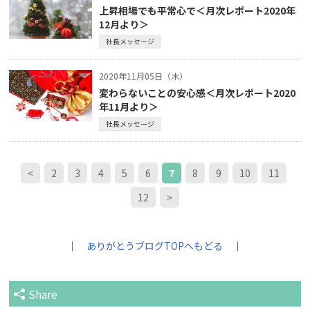
上昇相場でも平常心で＜月次レポート2020年
12月より＞
社長メッセージ
2020年11月05日（木）
変わらないことの安心感＜月次レポート2020
年11月より＞
社長メッセージ
<
2
3
4
5
6
7
8
9
10
11
12
>
｜
ありがとうブログTOPへもどる
｜
Share