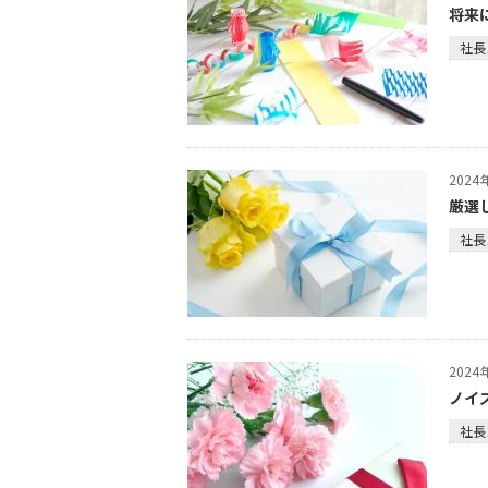
将来
社長
202
厳選
社長
202
ノイ
社長