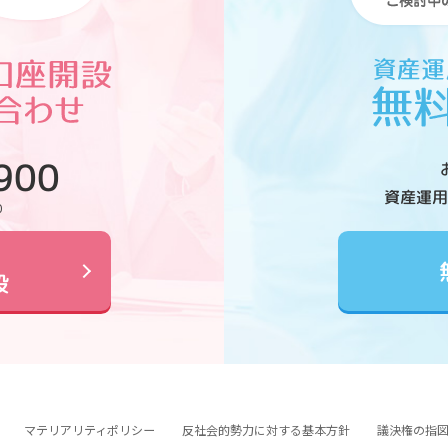
900
資産運用
0
設
マテリアリティポリシー
反社会的勢力に対する基本方針
議決権の指