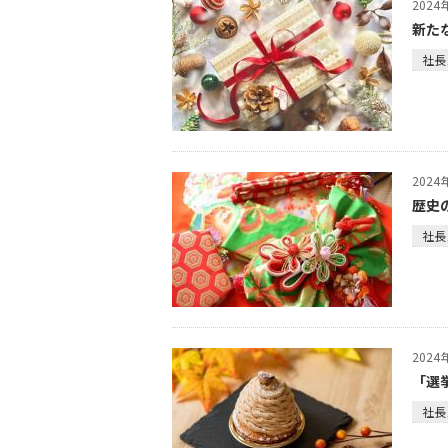
202
新た
社長
202
歴史
社長
202
「選
社長