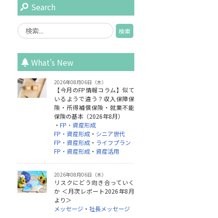
Search
What’s New
2026年08月06日（木）
【今月のFP情報コラム】似て
いるようで違う？収入保障保
険・所得補償保険・就業不能
保険の基本（2026年8月）
・
FP・資産形成
FP・資産形成
・
シニア世代
FP・資産形成
・
ライフプラン
FP・資産形成
・
資産活用
2026年08月06日（木）
リスクにどう向き合っていく
か ＜月次レポート2026年8月
より＞
メッセージ
・
社長メッセージ