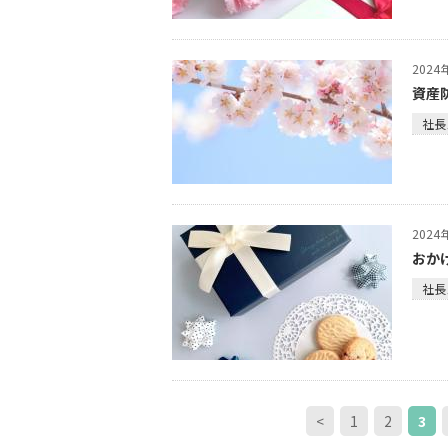
202
資産
社長
202
おか
社長
<
1
2
3