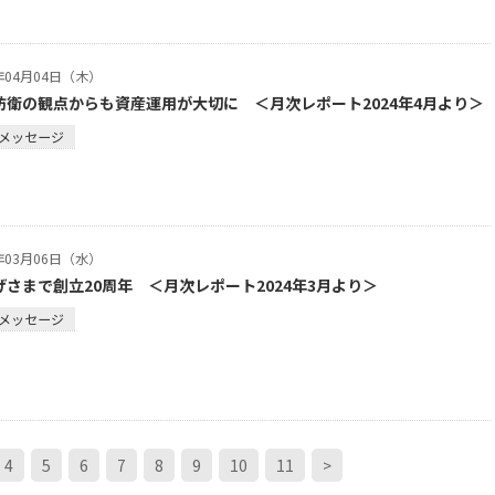
4年04月04日（木）
防衛の観点からも資産運用が大切に ＜月次レポート2024年4月より＞
メッセージ
4年03月06日（水）
げさまで創立20周年 ＜月次レポート2024年3月より＞
メッセージ
4
5
6
7
8
9
10
11
>