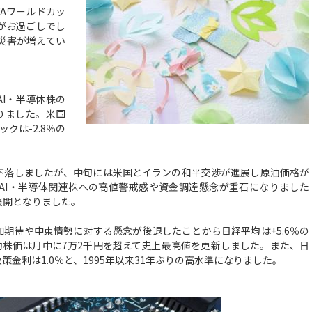
Aワールドカッ
がお過ごしでし
災害が増えてい
I・半導体株の
りました。米国
クは-2.8％の
落しましたが、中旬には米国とイランの和平交渉が進展し原油価格が
AI・半導体関連株への高値警戒感や資金調達懸念が重石になりました
展開となりました。
期待や中東情勢に対する懸念が後退したことから日経平均は+5.6％の
経平均株価は月中に7万2千円を超えて史上最高値を更新しました。また、日
策金利は1.0％と、1995年以来31年ぶりの高水準になりました。