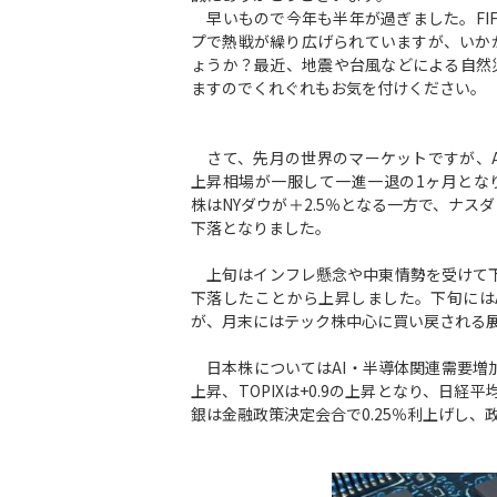
早いもので今年も半年が過ぎました。FIF
プで熱戦が繰り広げられていますが、いか
ょうか？最近、地震や台風などによる自然
ますのでくれぐれもお気を付けください。
さて、先月の世界のマーケットですが、A
上昇相場が一服して一進一退の1ヶ月とな
株はNYダウが＋2.5％となる一方で、ナスダッ
下落となりました。
上旬はインフレ懸念や中東情勢を受けて下
下落したことから上昇しました。下旬には
が、月末にはテック株中心に買い戻される
日本株についてはAI・半導体関連需要増加
上昇、TOPIXは+0.9の上昇となり、日
銀は金融政策決定会合で0.25％利上げし、政