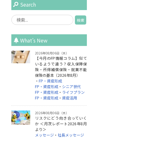
Search
What’s New
2026年08月06日（木）
【今月のFP情報コラム】似て
いるようで違う？収入保障保
険・所得補償保険・就業不能
保険の基本（2026年8月）
・
FP・資産形成
FP・資産形成
・
シニア世代
FP・資産形成
・
ライフプラン
FP・資産形成
・
資産活用
2026年08月06日（木）
リスクにどう向き合っていく
か ＜月次レポート2026年8月
より＞
メッセージ
・
社長メッセージ