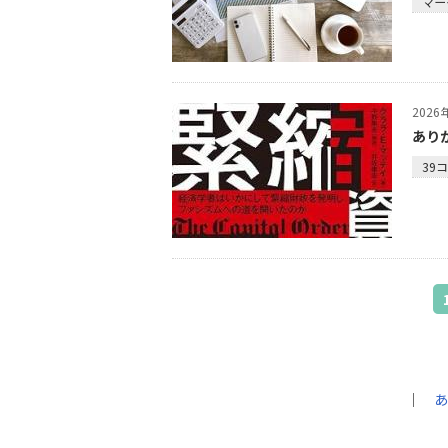
マー
202
あり
39
｜
あ