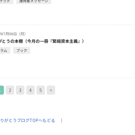
ケット
運用者メッセージ
6年07月06日（月）
がとうの本棚（今月の一冊『緊縮資本主義』）
コラム
ブック
1
2
3
4
5
>
りがとうブログTOPへもどる
｜