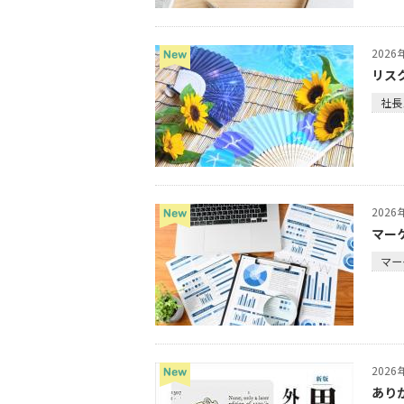
202
リス
社長
202
マー
マー
202
あり