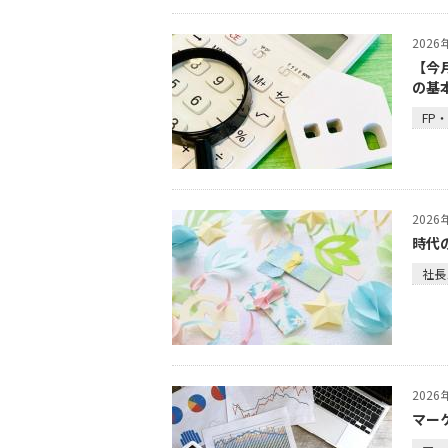
202
【今
の基
FP
202
時代
社長
202
マー