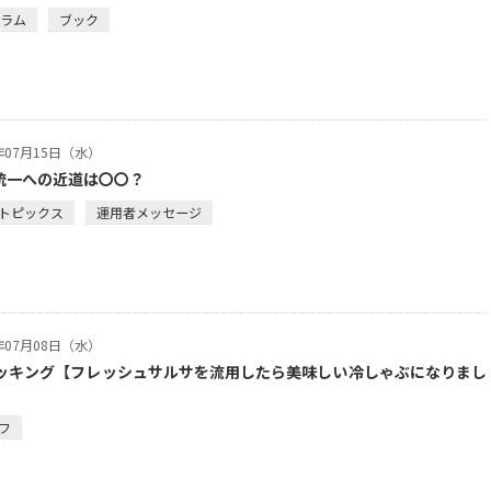
コラム
ブック
6年07月15日（水）
統一への近道は〇〇？
トピックス
運用者メッセージ
6年07月08日（水）
クッキング【フレッシュサルサを流用したら美味しい冷しゃぶになりまし
フ