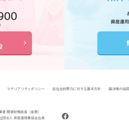
900
資産運用
0
設
マテリアリティポリシー
反社会的勢力に対する基本方針
議決権の指
業者 関東財務局長（金商）
般社団法人 資産運用業協会会員