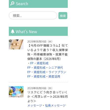
Search
What’s New
2026年08月06日（木）
【今月のFP情報コラム】似て
いるようで違う？収入保障保
険・所得補償保険・就業不能
保険の基本（2026年8月）
・
FP・資産形成
FP・資産形成
・
シニア世代
FP・資産形成
・
ライフプラン
FP・資産形成
・
資産活用
2026年08月06日（木）
リスクにどう向き合っていく
か ＜月次レポート2026年8月
より＞
メッセージ
・
社長メッセージ