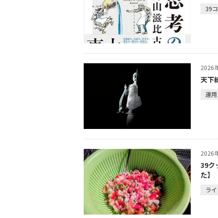
39
202
天下
運用
202
39
た】
ライ