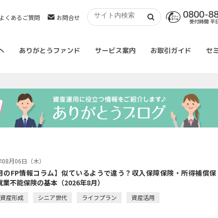
0800-8
よくあるご質問
お問合せ
受付時間 平日 
へ
ありがとうファンド
サービス案内
お取引ガイド
セ
6年08月06日（木）
月のFP情報コラム】似ているようで違う？収入保障保険・所得補償保
就業不能保険の基本（2026年8月）
・資産形成
シニア世代
ライフプラン
資産活用