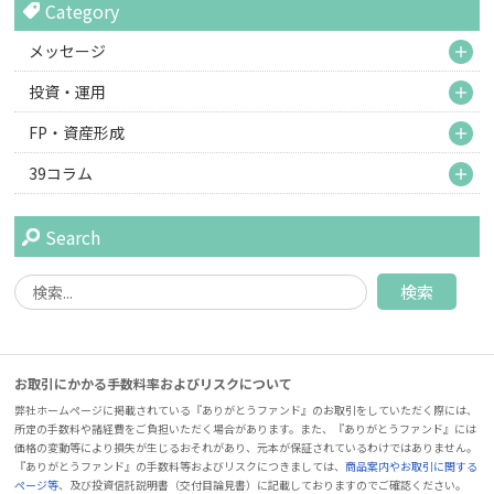
Category
M
メッセージ
M
投資・運用
M
FP・資産形成
M
39コラム
Search
お取引にかかる手数料率およびリスクについて
弊社ホームページに掲載されている『ありがとうファンド』のお取引をしていただく際には、
所定の手数料や諸経費をご負担いただく場合があります。また、『ありがとうファンド』には
価格の変動等により損失が生じるおそれがあり、元本が保証されているわけではありません。
『ありがとうファンド』の手数料等およびリスクにつきましては、
商品案内やお取引に関する
ページ等
、及び投資信託説明書（交付目論見書）に記載しておりますのでご確認ください。