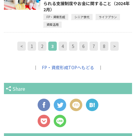
られる支援制度やお金に関すること（2024年
2月）
FP・資産形成
シニア世代
ライフプラン
資産活用
<
1
2
3
4
5
6
7
8
>
｜
FP・資産形成TOPへもどる
｜
Share