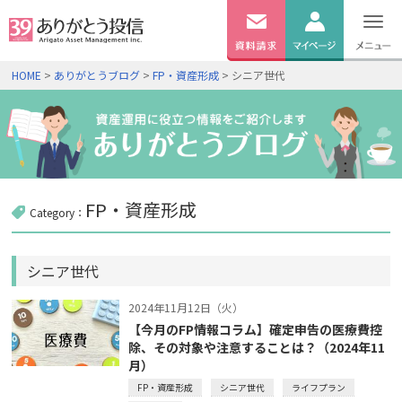
無料
資料
ログイン
HOME
>
ありがとうブログ
>
FP・資産形成
> シニア世代
請求
口座開設
FP・資産形成
Category：
シニア世代
2024年11月12日（火）
【今月のFP情報コラム】確定申告の医療費控
除、その対象や注意することは？（2024年11
月）
FP・資産形成
シニア世代
ライフプラン