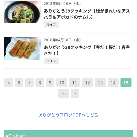
2018年05月16日（水）
ありがとう39クッキング【緑がきれいなアス
パラ＆アボカドのナムル】
ライフ
2018年04月18日（水）
ありがとう39クッキング【春だ！桜だ！春巻
きだ！】
ライフ
<
6
7
8
9
10
11
12
13
14
15
16
>
｜
ありがとうブログTOPへもどる
｜
Share