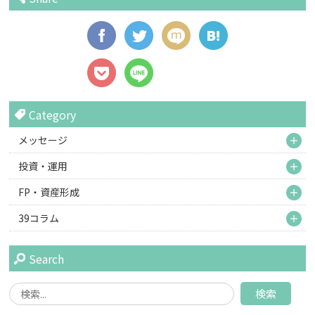
Category
M
メッセージ
M
投資・運用
M
FP・資産形成
M
39コラム
Search