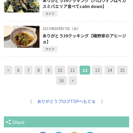
ありがとう39クッキング【ハロウィンはイカ
スミパエリア食べてcalm down】
ライフ
2019年08月07日（水）
ありがとう39クッキング【磯野家のアヒージ
ョ】
ライフ
<
6
7
8
9
10
11
12
13
14
15
16
>
｜
ありがとうブログTOPへもどる
｜
Share