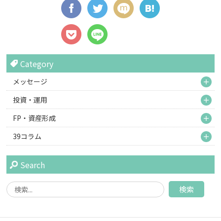
Category
M
メッセージ
M
投資・運用
M
FP・資産形成
M
39コラム
Search