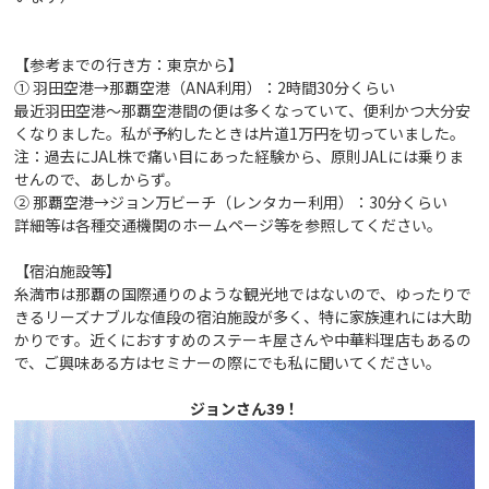
【
参考までの行き方：東京から】
① 羽田空港→那覇空港（ANA利用）：2時間30分くらい
最近羽田空港～那覇空港間の便は多くなっていて、便利かつ大分安
くなりました。私が予約したときは片道1万円を切っていました。
注：過去にJAL株で痛い目にあった経験から、原則JALには乗りま
せんので、あしからず。
② 那覇空港→ジョン万ビーチ（レンタカー利用）：30分くらい
詳細等は各種交通機関のホームページ等を参照してください。
【宿泊施設等】
糸満市は那覇の国際通りのような観光地ではないので、ゆったりで
きるリーズナブルな値段の宿泊施設が多く、特に家族連れには大助
かりです。近くにおすすめのステーキ屋さんや中華料理店もあるの
で、ご興味ある方はセミナーの際にでも私に聞いてください。
ジョンさん39！