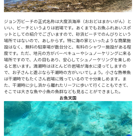
ジョン万ビーチの正式名称は大度浜海岸（おおどはまかいがん）と
いい、ビーチというよりは岩場です。あくまでもお魚ふれあいスポ
ットとしての紹介でございますので、砂浜ビーチでのんびりという
場所ではないので、あしからず。特に海の家といったような商業施
設はなく、無料の駐車場が数台分と、有料のシャワー施設がある程
度です。ただ、地元の方がバーベキューやシュノーケリングに来る
場所ですので、人の目もあり、安心してシュノーケリングを楽しめ
ると思います。満潮時はほとんどの岩場が海水に浸ってしますの
で、お子さんと遊ぶなら干潮時の方がいいでしょう。小さな熱帯魚
は干潮時でもたくさん岩場に残っているので十分楽しめます。ま
た、干潮時に少し浜から離れたリーフに歩いて行くこともできて、
そこでは大きな魚や小魚の魚群なども見ることができました。
お魚天国