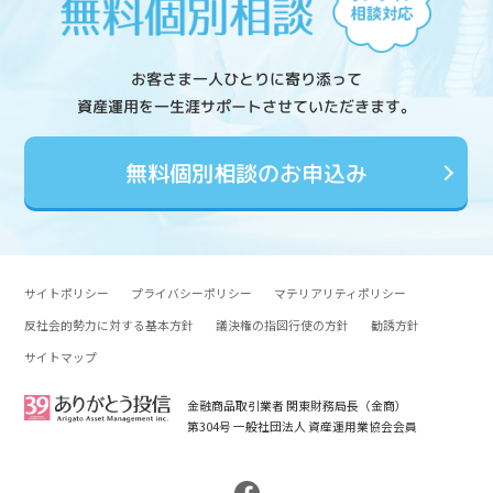
お客さま一人ひとりに寄り添って
資産運用を一生涯サポートさせていただきます。
無料個別相談のお申込み
サイトポリシー
プライバシーポリシー
マテリアリティポリシー
反社会的勢力に対する基本方針
議決権の指図行使の方針
勧誘方針
サイトマップ
金融商品取引業者 関東財務局長（金商）
第304号 一般社団法人 資産運用業協会会員