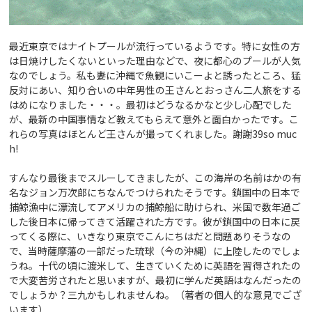
最近東京ではナイトプールが流行っているようです。特に女性の方
は日焼けしたくないといった理由などで、夜に都心のプールが人気
なのでしょう。私も妻に沖縄で魚観にいこーよと誘ったところ、猛
反対にあい、知り合いの中年男性の王さんとおっさん二人旅をする
はめになりました・・・。最初はどうなるかなと少し心配でした
が、最新の中国事情など教えてもらえて意外と面白かったです。こ
れらの写真はほとんど王さんが撮ってくれました。謝謝39so muc
h!
すんなり最後までスルーしてきましたが、この海岸の名前はかの有
名なジョン万次郎にちなんでつけられたそうです。鎖国中の日本で
捕鯨漁中に漂流してアメリカの捕鯨船に助けられ、米国で数年過ご
した後日本に帰ってきて活躍された方です。彼が鎖国中の日本に戻
ってくる際に、いきなり東京でこんにちはだと問題ありそうなの
で、当時薩摩藩の一部だった琉球（今の沖縄）に上陸したのでしょ
うね。十代の頃に渡米して、生きていくために英語を習得されたの
で大変苦労されたと思いますが、最初に学んだ英語はなんだったの
でしょうか？三九かもしれませんね。（著者の個人的な意見でござ
います）