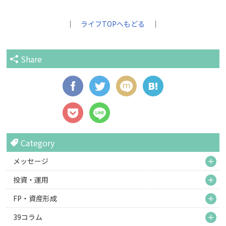
｜
ライフTOPへもどる
｜
Share
Category
M
メッセージ
M
投資・運用
M
FP・資産形成
M
39コラム