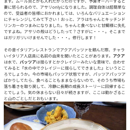
ます。ムール貝とかも入れたかったのですが、予算オーバーすると
妻に怒られるので、アサリonlyになりました。調理自体は超簡単な
ので、受益者の皆様におかれましては、いろんなバリュエーション
にチャレンジしてみて下さい！おっと、アラはちゃんとキッチンド
リンカーのつまみになりました。ちゃんと食べないと甘鯛様に失礼
ですよね。アサリの殻はどうしたって？さすがに・・・。そこまで
はガリガリいけませんでした・・・。修行します！
その昔イタリアンレストランでアクアパッツァを頼んだ際、チャラ
いイタリア人店員に名前の由来を聞いたとことがあります。
アクア
は水で、
パッツア
は揺らすとかクレイジーみたいな意味で、合わせ
てみると『水の中でクレイジーに揺らしてできました』というとこ
ろでしょうか。今の市場もパッツア状態ですが、パッツアパッツア
ばかりしてたら、食べることもままならないので、そのうち市場も
落ち着きを取り戻して、冷静に長期の成長ストーリーに回帰するこ
とでしょう。気の休まらない日々が続きますが、ここは動かざるこ
と山のごとしだとおもいます。