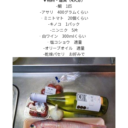
-鯛 1匹
-アサリ 400グラムくらい
‐ミニトマト 20個くらい
-キノコ 1パック
-ニンニク 5片
‐白ワイン 300mlくらい
‐塩コショウ 適量
-オリーブオイル 適量
-乾燥パセリ お好みで