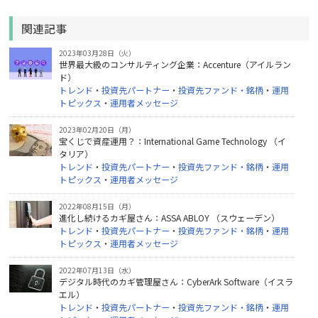
関連記事
2023年03月28日（火）
世界最大級のコンサルティング企業：Accenture（アイルラン
ド）
トレンド
・
投資先パートナー
・
投資先ファンド・銘柄
・
運用
トピックス
・
運用者メッセージ
2023年02月20日（月）
宝くじで資産運用？：International Game Technology （イ
タリア）
トレンド
・
投資先パートナー
・
投資先ファンド・銘柄
・
運用
トピックス
・
運用者メッセージ
2022年08月15日（月）
進化し続けるカギ屋さん：ASSA ABLOY （スウェーデン）
トレンド
・
投資先パートナー
・
投資先ファンド・銘柄
・
運用
トピックス
・
運用者メッセージ
2022年07月13日（水）
デジタル時代のカギ管理屋さん：CyberArk Software（イスラ
エル）
トレンド
・
投資先パートナー
・
投資先ファンド・銘柄
・
運用