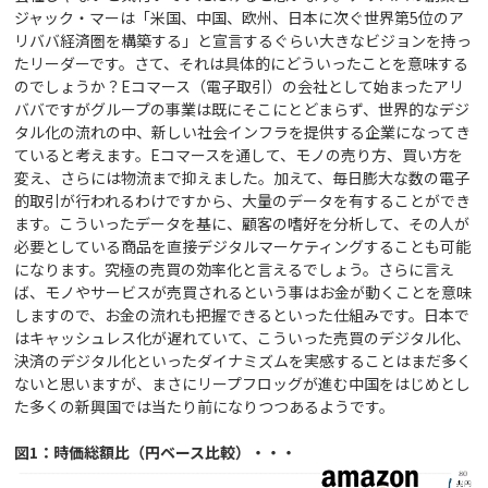
ジャック・マーは「米国、中国、欧州、日本に次ぐ世界第5位のア
リババ経済圏を構築する」と宣言するぐらい大きなビジョンを持っ
たリーダーです。さて、それは具体的にどういったことを意味する
のでしょうか？Eコマース（電子取引）の会社として始まったアリ
ババですがグループの事業は既にそこにとどまらず、世界的なデジ
タル化の流れの中、新しい社会インフラを提供する企業になってき
ていると考えます。Eコマースを通して、モノの売り方、買い方を
変え、さらには物流まで抑えました。加えて、毎日膨大な数の電子
的取引が行われるわけですから、大量のデータを有することができ
ます。こういったデータを基に、顧客の嗜好を分析して、その人が
必要としている商品を直接デジタルマーケティングすることも可能
になります。究極の売買の効率化と言えるでしょう。さらに言え
ば、モノやサービスが売買されるという事はお金が動くことを意味
しますので、お金の流れも把握できるといった仕組みです。日本で
はキャッシュレス化が遅れていて、こういった売買のデジタル化、
決済のデジタル化といったダイナミズムを実感することはまだ多く
ないと思いますが、まさにリープフロッグが進む中国をはじめとし
た多くの新興国では当たり前になりつつあるようです。
図1：時価総額比（円ベース比較）・・・