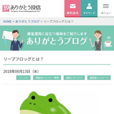
無料
資料
ログイン
HOME
>
ありがとうブログ
> リープフロッグとは？
請求
口座開設
リープフロッグとは？
2018年06月13日（水）
トレンド
投資先ファンド・銘柄
運用トピックス
運用者メッセージ