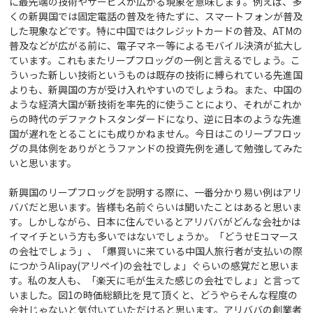
に最先端の技術やサービスが広がる現象を意味します。例えば、多
くの新興国では固定電話の普及を待たずに、スマートフォンが普及
した現象などです。特に中国ではクレジットカードの普及、ATMの
普及などが広がる前に、電子マネー等によるモバイル決済が拡大し
ています。これもまたリープフロッグの一例と言えるでしょう。こ
ういった新しい技術というものは既存の技術に縛られている先進国
よりも、新興国の方が受け入れやすいのでしょうね。また、中国の
ような経済大国が新技術を率先的に使うことにより、それがこれか
らの時代のデファクトスタンダードになり、逆に日本のような先進
国が遅れをとることにも成りかねません。今日はこのリープフロッ
グの具体例をありがとうファンドの投資先例を通して勉強してみた
いと思います。
新興国のリープフロッグを説明する際に、一番分かり易い例はアリ
ババだと思います。皆様も名前ぐらいは聞いたことはあると思いま
す。しかしながら、日本に住んでいるとアリババがどんな会社かは
イマイチという方も多いではないでしょうか。「どうせEコマース
の会社でしょう」、「爆買いに来ている中国人旅行者が支払いの際
につかうAlipay(アリペイ)の会社でしょ」ぐらいの感覚だと思いま
す。私の友人も、「楽天に毛が生えた感じの会社でしょ」と言って
いました。図1の時価総額比を見て頂くと、どうやらそんな程度の
会社じゃないと気付いていただけると思います。アリババの創業者