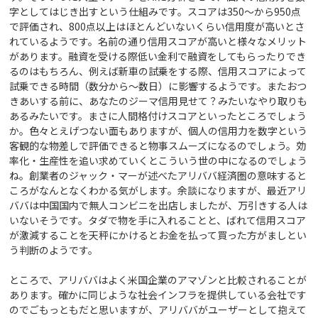
字としてはじき出すという仕組みです。スコアは350～から950点
で評価され、800点以上はほとんどいないくらい信用度が高いとさ
れているようです。名前の通り信用スコアが高いと様々なメリット
があります。融資を受ける際低い金利で融資をしてもらったりでき
るのはもちろん、例えば新車の試乗をする際、信用スコアによって
試乗できる時間（数分から～数日）に影響するようです。またおつ
きあいする前に、あなたのジーマ信用見せて？みたいなやり取りも
あるみたいです。まさに人間格付けスコアといったところでしょう
か。色々とえげつない面もありますが、個人の信用力を数字という
客観的な物差しで評価できると物事スムーズになるのでしょう。効
率化・生産性を追い求めていくとこういう世の中になるのでしょう
ね。創業者のジャック・マーが述べたアリババ経済圏の意味すると
ころがなんとなくわかる気がします。余談になりますが、最近アリ
ババは中国国内で無人コンビニを出店しましたが、万引きする人は
いないそうです。タダで物を手に入れることと、ばれて信用スコア
が激減することを天秤にかけるとお金を払って買った方がましとい
う判断のようです。
ところで、アリババはよく米国企業のアマゾンと比較されることが
あります。確かに同じような社会インフラを提供している会社です
のでごもっともだと思いますが、アリババがユーザーとして抱えて