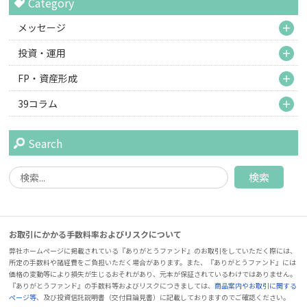
Category
M
メッセージ
M
投資・運用
M
FP・資産形成
M
39コラム
Search
お取引にかかる手数料率およびリスクについて
弊社ホームページに掲載されている『ありがとうファンド』のお取引をしていただく際には、
所定の手数料や諸経費をご負担いただく場合があります。また、『ありがとうファンド』には
価格の変動等により損失が生じるおそれがあり、元本が保証されているわけではありません。
『ありがとうファンド』の手数料等およびリスクにつきましては、
商品案内やお取引に関する
ページ等
、及び投資信託説明書（交付目論見書）に記載しておりますのでご確認ください。