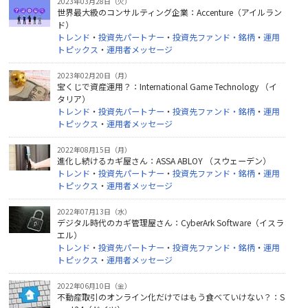
2023年03月28日（火）
世界最大級のコンサルティング企業：Accenture（アイルラン
ド）
トレンド
・
投資先パートナー
・
投資先ファンド・銘柄
・
運用
トピックス
・
運用者メッセージ
2023年02月20日（月）
宝くじで資産運用？：International Game Technology （イ
タリア）
トレンド
・
投資先パートナー
・
投資先ファンド・銘柄
・
運用
トピックス
・
運用者メッセージ
2022年08月15日（月）
進化し続けるカギ屋さん：ASSA ABLOY （スウェーデン）
トレンド
・
投資先パートナー
・
投資先ファンド・銘柄
・
運用
トピックス
・
運用者メッセージ
2022年07月13日（水）
デジタル時代のカギ管理屋さん：CyberArk Software（イスラ
エル）
トレンド
・
投資先パートナー
・
投資先ファンド・銘柄
・
運用
トピックス
・
運用者メッセージ
2022年06月10日（金）
不動産取引のオンライン化だけではもう食べていけない？：S