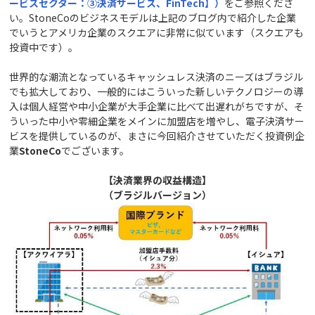
ービスセクター：③
決済サービス、FinTech
】）
をご参照くださ
い。StoneCoのビジネスモデルは上記のブログ内で紹介した企業
でいうとアメリカ企業のスクエアに非常に似ています（スクエアも
投資中です）。
世界的な潮流となっているキャッシュレス決済のニーズはブラジル
でも拡大しており、一般的にはこういった新しいテクノロジーの導
入は個人経営や中小企業が大手企業に比べて出遅れがちですが、そ
ういった中小や零細企業をメインに加盟店を増やし、電子決済サー
ビスを提供しているのが、まさに今回紹介させていただく投資例企
業
StoneCo
でございます。
【決済業界の収益構造】
（ブラジルバージョン）