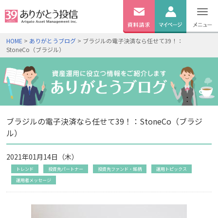
無料
資料
ログイン
HOME
>
ありがとうブログ
> ブラジルの電子決済なら任せて39！：
請求
StoneCo（ブラジル）
口座開設
ブラジルの電子決済なら任せて39！：StoneCo（ブラジ
ル）
2021年01月14日（木）
トレンド
投資先パートナー
投資先ファンド・銘柄
運用トピックス
運用者メッセージ