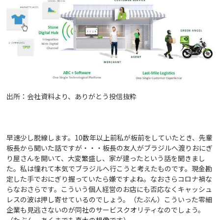
出所：会社資料より、ありがとう投信抜粋
早速少し脱線します。10数年以上前私が板前をしていたとき、先輩
板長から聞いた話ですが・・・板長の友人がブラジルへ渡りおにぎ
り屋さんを開いて、大変繁盛し、家が建ったという話を聞きまし
た。私は憧れて本気でブラジルへ行こうと考えたものです。現金勘
定した手でおにぎり握っていたら嫌ですよね。なおさらコロナ禍な
らなおさらです。こういう個人経営のお店にも否応なくキャッシュ
レスの波は押し寄せているのでしょう。（たぶん）こういった零細
企業も見逃さないのが同社のサービスクオリティなのでしょう。