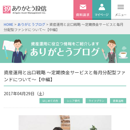
無料
資料
ログイン
HOME
>
ありがとうブログ
> 資産運用と出口戦略 ～定期換金サービスと毎月
請求
分配型ファンドについて～【中編】
口座開設
資産運用と出口戦略 ～定期換金サービスと毎月分配型ファ
ンドについて～【中編】
2017年04月29日（土）
はじめての方
シニア世代
ライフプラン
資産活用