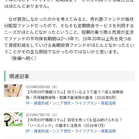
はほとんどありません。
なぜ普及しなかったのかを考えてみると、売れ筋ファンドが毎月
分配型ファンドだったので、そもそも定期換金サービスを利用する
ニーズがほとんどなかったということ、短期の乗り換え売買が主流
でファンドの平均保有期間は2～3年で、10年20年以上先を見つめ
て資産形成をしていける長期投資ファンドがほとんどなかったとい
うことがその主な原因でなかったのではないかと思います。
（後編へ続く）
関連記事
2026年08月06日（木）
【今月のFP情報コラム】似ているようで違う？収入保障保
険・所得補償保険・就業不能保険の基本（2026年8月）
FP・資産形成
・
シニア世代
・
ライフプラン
・
資産活用
2026年07月07日（火）
【今月のFP情報コラム】自宅を売っても住み続けられる？
「リースバック」の基本と注意点（2026年7月）
FP・資産形成
・
シニア世代
・
ライフプラン
・
資産活用