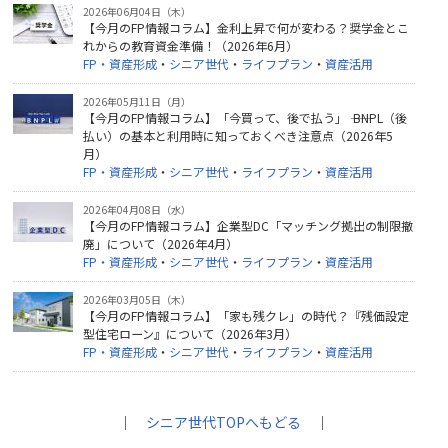
2026年06月04日（木）
【今月のFP情報コラム】金利上昇で何が変わる？奨学金とこ
れからの教育資金準備！（2026年6月）
FP・資産形成
・
シニア世代
・
ライフプラン
・
資産活用
2026年05月11日（月）
【今月のFP情報コラム】「今買って、後で払う」 ―― BNPL（後
払い）の基本と利用時に知っておくべき注意点（2026年5
月）
FP・資産形成
・
シニア世代
・
ライフプラン
・
資産活用
2026年04月08日（水）
【今月のFP情報コラム】企業型DC「マッチング拠出の制限撤
廃」について（2026年4月）
FP・資産形成
・
シニア世代
・
ライフプラン
・
資産活用
2026年03月05日（木）
【今月のFP情報コラム】「家も残クレ」の時代？『残価設定
型住宅ローン』について（2026年3月）
FP・資産形成
・
シニア世代
・
ライフプラン
・
資産活用
｜
シニア世代TOPへもどる
｜