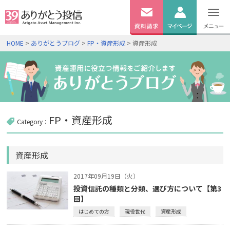
無料
資料
ログイン
HOME
>
ありがとうブログ
>
FP・資産形成
> 資産形成
請求
口座開設
FP・資産形成
Category：
資産形成
2017年09月19日（火）
投資信託の種類と分類、選び方について【第3
回】
はじめての方
現役世代
資産形成