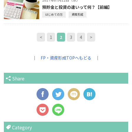
預貯金と投資の違いって何？【前編】
はじめての方
資産形成
<
1
2
3
4
>
｜
FP・資産形成TOPへもどる
｜
Share
Category