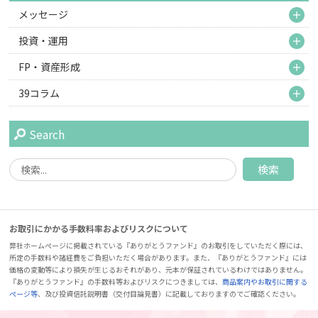
M
メッセージ
M
投資・運用
M
FP・資産形成
M
39コラム
Search
お取引にかかる手数料率およびリスクについて
弊社ホームページに掲載されている『ありがとうファンド』のお取引をしていただく際には、
所定の手数料や諸経費をご負担いただく場合があります。また、『ありがとうファンド』には
価格の変動等により損失が生じるおそれがあり、元本が保証されているわけではありません。
『ありがとうファンド』の手数料等およびリスクにつきましては、
商品案内やお取引に関する
ページ等
、及び投資信託説明書（交付目論見書）に記載しておりますのでご確認ください。