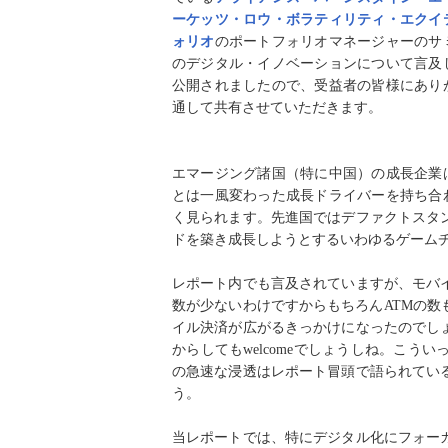
ーケッツ・ロウ・ボラティリティ・エクイ
ォリオ
のポートフォリオマネージャーのサ
のデジタル・イノベーションについて言及
公開されましたので、受益者の皆様にあり
通して共有させていただきます。
エマージング諸国（特に中国）の成長企業
とは一風変わった成長ドライバーを持ち合
く見られます。先進国ではデファクトスタ
ドを築き成長しようとするいわゆるゲーム
レポート内でも言及されていますが、モバ
数が少ないわけですからもちろん
ATM
の数
イル決済が広がるきっかけになったのでし
からしても
welcome
でしょうしね。こうい
の急速な浸透はレポート冒頭で語られてい
う。
当レポートでは、特にデジタル化にフォー