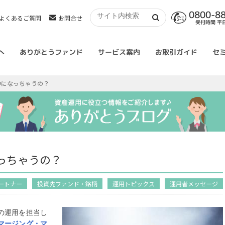
0800-8
よくあるご質問
お問合せ
受付時間 平日 
へ
ありがとうファンド
サービス案内
お取引ガイド
セ
中になっちゃうの？
っちゃうの？
ートナー
投資先ファンド・銘柄
運用トピックス
運用者メッセージ
の運用を担当し
マージング・マ