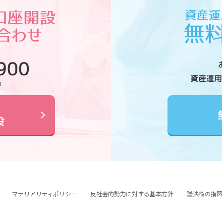
900
資産運用
0
設
マテリアリティポリシー
反社会的勢力に対する基本方針
議決権の指