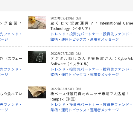
2023年02月20日（月）
ング企業：
宝くじで資産運用？：International Game
Technology （イタリア）
先ファンド・
トレンド
・
投資先パートナー
・
投資先ファンド・
セージ
銘柄
・
運用トピックス
・
運用者メッセージ
2022年07月13日（水）
OY （スウェー
デジタル時代のカギ管理屋さん：CyberArk
Software（イスラエル）
先ファンド・
トレンド
・
投資先パートナー
・
投資先ファンド・
セージ
銘柄
・
運用トピックス
・
運用者メッセージ
2022年05月23日（月）
もう食べてい
紙ベース保護用資材のニッチ市場で大活躍！：
Ranpak（米国）
先ファンド・
トレンド
・
投資先パートナー
・
投資先ファンド・
セージ
銘柄
・
運用トピックス
・
運用者メッセージ