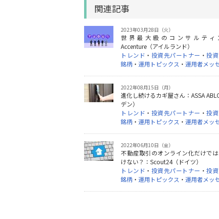
関連記事
2023年03月28日（火）
世界最大級のコンサルティ
Accenture（アイルランド）
トレンド
・
投資先パートナー
・
投資
銘柄
・
運用トピックス
・
運用者メッ
2022年08月15日（月）
進化し続けるカギ屋さん：ASSA ABL
デン）
トレンド
・
投資先パートナー
・
投資
銘柄
・
運用トピックス
・
運用者メッ
2022年06月10日（金）
不動産取引のオンライン化だけでは
けない？：Scout24（ドイツ）
トレンド
・
投資先パートナー
・
投資
銘柄
・
運用トピックス
・
運用者メッ