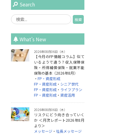
Search
What’s New
2026年08月06日（木）
【今月のFP情報コラム】似て
いるようで違う？収入保障保
険・所得補償保険・就業不能
保険の基本（2026年8月）
・
FP・資産形成
FP・資産形成
・
シニア世代
FP・資産形成
・
ライフプラン
FP・資産形成
・
資産活用
2026年08月06日（木）
リスクにどう向き合っていく
か ＜月次レポート2026年8月
より＞
メッセージ
・
社長メッセージ