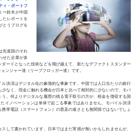
ティ・ポートフ
ミー鈴木が中国
したレポートを
がとうブログを
は先進国のそれ
わせた企業が多
ンダードとなった技術などを飛び越えて、新たなデファクトスタンダー
チェンジャー達（リープフロッガー達）です。
イル決済はデジタル化の象徴的な事象です。中国では人口当たりの銀行
も少なく、現金に触れる機会が日本と比べて相対的に少ないので、モバ
ょう。何よりデジタルな履歴の残る電子取引の方が、税金を徴収する国
ったイノベーションは単体で起こる事象ではありません。モバイル決済
る携帯電話（スマートフォン）の普及の速さとも無関係ではないでしょ
カスして書かれています。日本ではまだ実感が無いかもしれませんが、