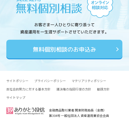
お客さま一人ひとりに寄り添って
資産運用を一生涯サポートさせていただきます。
無料個別相談のお申込み
サイトポリシー
プライバシーポリシー
マテリアリティポリシー
反社会的勢力に対する基本方針
議決権の指図行使の方針
勧誘方針
サイトマップ
金融商品取引業者 関東財務局長（金商）
第304号 一般社団法人 資産運用業協会会員