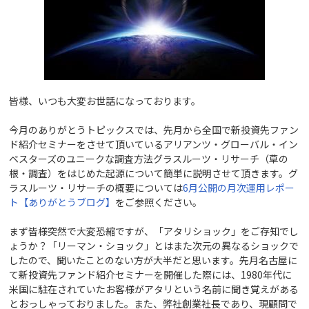
皆様、いつも大変お世話になっております。
今月のありがとうトピックスでは、先月から全国で新投資先ファン
ド紹介セミナーをさせて頂いているアリアンツ・グローバル・イン
ベスターズのユニークな調査方法グラスルーツ・リサーチ（草の
根・調査）をはじめた起源について簡単に説明させて頂きます。グ
ラスルーツ・リサーチの概要については
6月公開の月次運用レポー
ト【ありがとうブログ】
をご参照ください。
まず皆様突然で大変恐縮ですが、「アタリショック」をご存知でし
ょうか？「リーマン・ショック」とはまた次元の異なるショックで
したので、聞いたことのない方が大半だと思います。先月名古屋に
て新投資先ファンド紹介セミナーを開催した際には、1980年代に
米国に駐在されていたお客様がアタリという名前に聞き覚えがある
とおっしゃっておりました。また、弊社創業社長であり、現顧問で