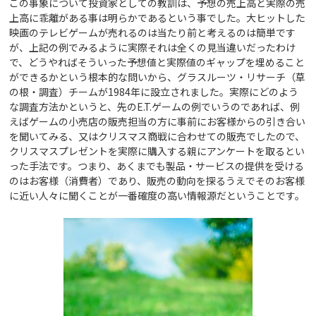
この事象について投資家としての教訓は、予想の売上高と実際の売
上高に乖離がある事は明らかであるという事でした。大ヒットした
映画のテレビゲームが売れるのは当たり前と考えるのは簡単です
が、上記の例でみるように実際それは全くの見当違いだったわけ
で、どうやればそういった予想値と実際値のギャップを埋めること
ができるかという根本的な問いから、グラスルーツ・リサーチ（草
の根・調査）チームが1984年に設立されました。実際にどのよう
な調査方法かというと、先のE.T.ゲームの例でいうのであれば、例
えばゲームの小売店の販売担当の方に事前にお客様からの引き合い
を聞いてみる、又はクリスマス商戦に合わせての販売でしたので、
クリスマスプレゼントを実際に購入する親にアンケートを取るとい
った手法です。つまり、あくまでも製品・サービスの提供を受ける
のはお客様（消費者）であり、販売の動向を探るうえでそのお客様
に近い人々に聞くことが一番確度の高い情報源だということです。