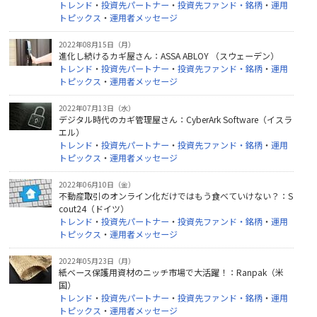
トレンド
・
投資先パートナー
・
投資先ファンド・銘柄
・
運用
トピックス
・
運用者メッセージ
2022年08月15日（月）
進化し続けるカギ屋さん：ASSA ABLOY （スウェーデン）
トレンド
・
投資先パートナー
・
投資先ファンド・銘柄
・
運用
トピックス
・
運用者メッセージ
2022年07月13日（水）
デジタル時代のカギ管理屋さん：CyberArk Software（イスラ
エル）
トレンド
・
投資先パートナー
・
投資先ファンド・銘柄
・
運用
トピックス
・
運用者メッセージ
2022年06月10日（金）
不動産取引のオンライン化だけではもう食べていけない？：S
cout24（ドイツ）
トレンド
・
投資先パートナー
・
投資先ファンド・銘柄
・
運用
トピックス
・
運用者メッセージ
2022年05月23日（月）
紙ベース保護用資材のニッチ市場で大活躍！：Ranpak（米
国）
トレンド
・
投資先パートナー
・
投資先ファンド・銘柄
・
運用
トピックス
・
運用者メッセージ