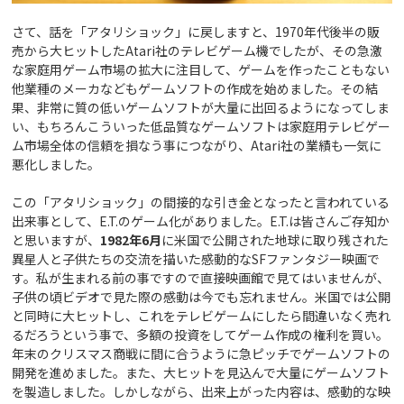
さて、話を「アタリショック」に戻しますと、1970年代後半の販
売から大ヒットしたAtari社のテレビゲーム機でしたが、その急激
な家庭用ゲーム市場の拡大に注目して、ゲームを作ったこともない
他業種のメーカなどもゲームソフトの作成を始めました。その結
果、非常に質の低いゲームソフトが大量に出回るようになってしま
い、もちろんこういった低品質なゲームソフトは家庭用テレビゲー
ム市場全体の信頼を損なう事につながり、Atari社の業績も一気に
悪化しました。
この「アタリショック」の間接的な引き金となったと言われている
出来事として、E.T.のゲーム化がありました。E.T.は皆さんご存知か
と思いますが、
1982年6月
に米国で公開された地球に取り残された
異星人と子供たちの交流を描いた感動的なSFファンタジー映画で
す。私が生まれる前の事ですので直接映画館で見てはいませんが、
子供の頃ビデオで見た際の感動は今でも忘れません。米国では公開
と同時に大ヒットし、これをテレビゲームにしたら間違いなく売れ
るだろうという事で、多額の投資をしてゲーム作成の権利を買い。
年末のクリスマス商戦に間に合うように急ピッチでゲームソフトの
開発を進めました。また、大ヒットを見込んで大量にゲームソフト
を製造しました。しかしながら、出来上がった内容は、感動的な映