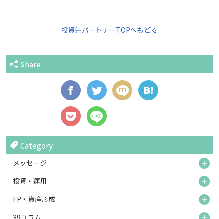
｜
投資先パートナーTOPへもどる
｜
Share
Category
M
メッセージ
M
投資・運用
M
FP・資産形成
M
39コラム