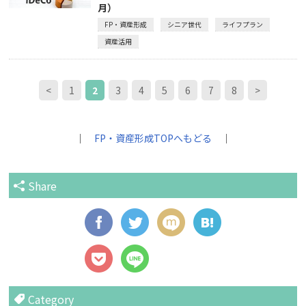
月）
FP・資産形成
シニア世代
ライフプラン
資産活用
<
1
2
3
4
5
6
7
8
>
｜
FP・資産形成TOPへもどる
｜
Share
Category