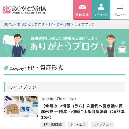
無料
資料
ログイン
HOME
>
ありがとうブログ
>
FP・資産形成
> ライフプラン
請求
口座開設
FP・資産形成
Category：
ライフプラン
2025年10月07日（火）
【今月のFP情報コラム】次世代へ引き継ぐ資
産形成 ― 贈与・相続による資産承継（2025年
10月）
FP・資産形成
シニア世代
ライフプラン