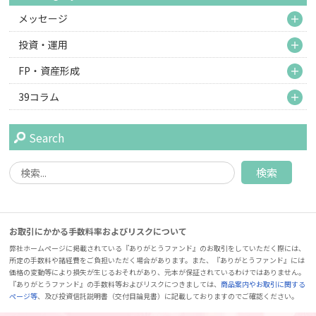
M
メッセージ
M
投資・運用
M
FP・資産形成
M
39コラム
Search
お取引にかかる手数料率およびリスクについて
弊社ホームページに掲載されている『ありがとうファンド』のお取引をしていただく際には、
所定の手数料や諸経費をご負担いただく場合があります。また、『ありがとうファンド』には
価格の変動等により損失が生じるおそれがあり、元本が保証されているわけではありません。
『ありがとうファンド』の手数料等およびリスクにつきましては、
商品案内やお取引に関する
ページ等
、及び投資信託説明書（交付目論見書）に記載しておりますのでご確認ください。