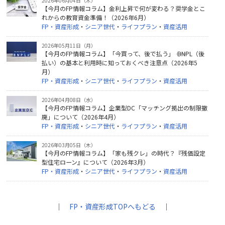
2026年06月04日（木）
【今月のFP情報コラム】金利上昇で何が変わる？奨学金とこ
れからの教育資金準備！（2026年6月）
FP・資産形成
・
シニア世代
・
ライフプラン
・
資産活用
2026年05月11日（月）
【今月のFP情報コラム】「今買って、後で払う」 ―― BNPL（後
払い）の基本と利用時に知っておくべき注意点（2026年5
月）
FP・資産形成
・
シニア世代
・
ライフプラン
・
資産活用
2026年04月08日（水）
【今月のFP情報コラム】企業型DC「マッチング拠出の制限撤
廃」について（2026年4月）
FP・資産形成
・
シニア世代
・
ライフプラン
・
資産活用
2026年03月05日（木）
【今月のFP情報コラム】「家も残クレ」の時代？『残価設定
型住宅ローン』について（2026年3月）
FP・資産形成
・
シニア世代
・
ライフプラン
・
資産活用
｜
FP・資産形成TOPへもどる
｜