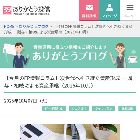
無料
資料
ログイン
HOME
>
ありがとうブログ
> 【今月のFP情報コラム】次世代へ引き継ぐ資産
請求
形成 ― 贈与・相続による資産承継（2025年10月）
口座開設
【今月のFP情報コラム】次世代へ引き継ぐ資産形成 ― 贈
与・相続による資産承継（2025年10月）
2025年10月07日（火）
FP・資産形成
シニア世代
ライフプラン
資産活用