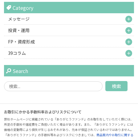
Category
M
メッセージ
M
投資・運用
M
FP・資産形成
M
39コラム
Search
お取引にかかる手数料率およびリスクについて
弊社ホームページに掲載されている『ありがとうファンド』のお取引をしていただく際には、
所定の手数料や諸経費をご負担いただく場合があります。また、『ありがとうファンド』には
価格の変動等により損失が生じるおそれがあり、元本が保証されているわけではありません。
『ありがとうファンド』の手数料等およびリスクにつきましては、
商品案内やお取引に関する