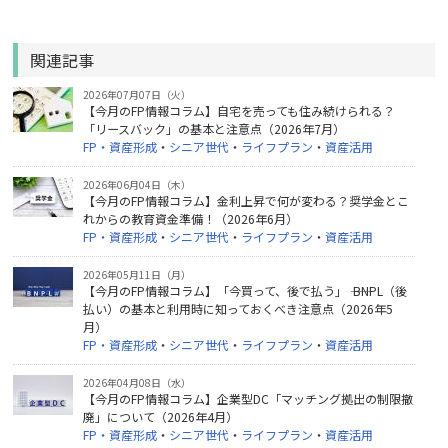
関連記事
2026年07月07日（火）
【今月のFP情報コラム】自宅を売っても住み続けられる？
「リースバック」の基本と注意点（2026年7月）
FP・資産形成
・
シニア世代
・
ライフプラン
・
資産活用
2026年06月04日（木）
【今月のFP情報コラム】金利上昇で何が変わる？奨学金とこ
れからの教育資金準備！（2026年6月）
FP・資産形成
・
シニア世代
・
ライフプラン
・
資産活用
2026年05月11日（月）
【今月のFP情報コラム】「今買って、後で払う」 ―― BNPL（後
払い）の基本と利用時に知っておくべき注意点（2026年5
月）
FP・資産形成
・
シニア世代
・
ライフプラン
・
資産活用
2026年04月08日（水）
【今月のFP情報コラム】企業型DC「マッチング拠出の制限撤
廃」について（2026年4月）
FP・資産形成
・
シニア世代
・
ライフプラン
・
資産活用