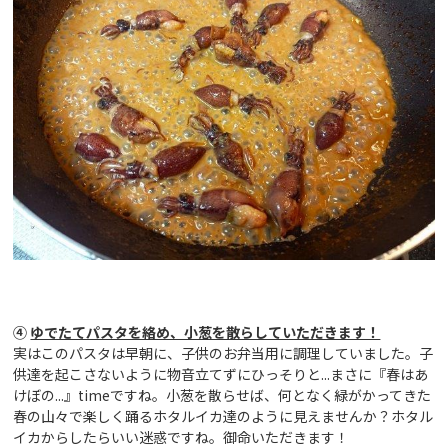
④
ゆでたてパスタを絡め、小葱を散らしていただきます！
実はこのパスタは早朝に、子供のお弁当用に調理していました。子
供達を起こさないように物音立てずにひっそりと...まさに『春はあ
けぼの...』timeですね。小葱を散らせば、何となく緑がかってきた
春の山々で楽しく踊るホタルイカ達のように見えませんか？ホタル
イカからしたらいい迷惑ですね。御命いただきます！