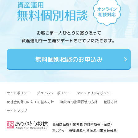
お客さま一人ひとりに寄り添って
資産運用を一生涯サポートさせていただきます。
無料個別相談のお申込み
サイトポリシー
プライバシーポリシー
マテリアリティポリシー
反社会的勢力に対する基本方針
議決権の指図行使の方針
勧誘方針
サイトマップ
金融商品取引業者 関東財務局長（金商）
第304号 一般社団法人 資産運用業協会会員