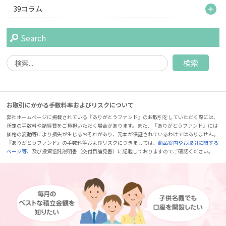
M
39コラム
Search
お取引にかかる手数料率およびリスクについて
弊社ホームページに掲載されている『ありがとうファンド』のお取引をしていただく際には、
所定の手数料や諸経費をご負担いただく場合があります。また、『ありがとうファンド』には
価格の変動等により損失が生じるおそれがあり、元本が保証されているわけではありません。
『ありがとうファンド』の手数料等およびリスクにつきましては、
商品案内やお取引に関する
ページ等
、及び投資信託説明書（交付目論見書）に記載しておりますのでご確認ください。