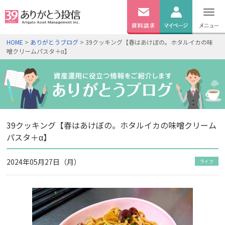
無料
資料
ログイン
HOME
>
ありがとうブログ
> 39クッキング【春はあけぼの。ホタルイカの味
請求
噌クリームパスタ＋α】
口座開設
39クッキング【春はあけぼの。ホタルイカの味噌クリーム
パスタ＋α】
2024年05月27日（月）
ライフ