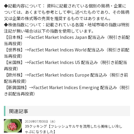
◆記載内容について： 資料に記載されている個別の銘柄・企業に
ついては、あくまでも参考として申し述べたものであり、その銘柄
又は企業の株式等の売買を推奨するものではありません。
◆株価指数について：記載されている各国・地域市場の指数は特別
注記が無い場合は以下の指数を使用しています。
【日本株】→FactSet Market Indices Japan 配当込み（税引き前配
当再投資）
【世界株】→FactSet Market Indices World 配当込み（税引き前配
当再投資）
【米国株】→FactSet Market Indices US 配当込み（税引き前配当
再投資）
【欧州株】→FactSet Market Indices Europe 配当込み（税引き前
配当再投資）
【新興国株】→FactSet Market Indices Emerging 配当込み（税引
き前配当再投資）
関連記事
2026年07月08日（水）
39クッキング【フレッシュサルサを流用したら美味しい冷し
ゃぶになりました】