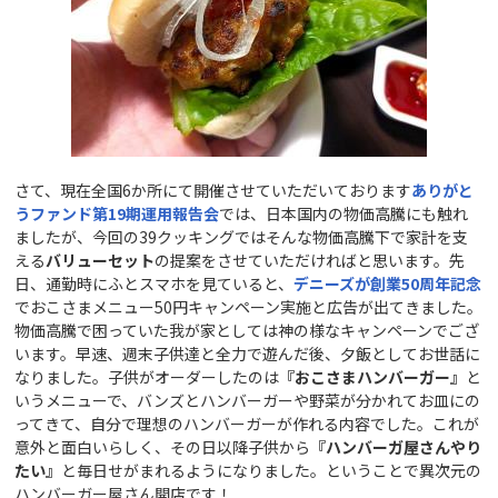
さて、現在全国6か所にて開催させていただいております
ありがと
うファンド第19
期運用報告会
では、日本国内の物価高騰にも触れ
ましたが、今回の39クッキングではそんな物価高騰下で家計を支
える
バリューセット
の提案をさせていただければと思います。先
日、通勤時にふとスマホを見ていると、
デニーズが創業50
周年記念
でおこさまメニュー50円キャンペーン実施と広告が出てきました。
物価高騰で困っていた我が家としては神の様なキャンペーンでござ
います。早速、週末子供達と全力で遊んだ後、夕飯としてお世話に
なりました。子供がオーダーしたのは
『おこさまハンバーガー』
と
いうメニューで、バンズとハンバーガーや野菜が分かれてお皿にの
ってきて、自分で理想のハンバーガーが作れる内容でした。これが
意外と面白いらしく、その日以降子供から
『ハンバーガ屋さんやり
たい』
と毎日せがまれるようになりました。ということで異次元の
ハンバーガー屋さん開店です！