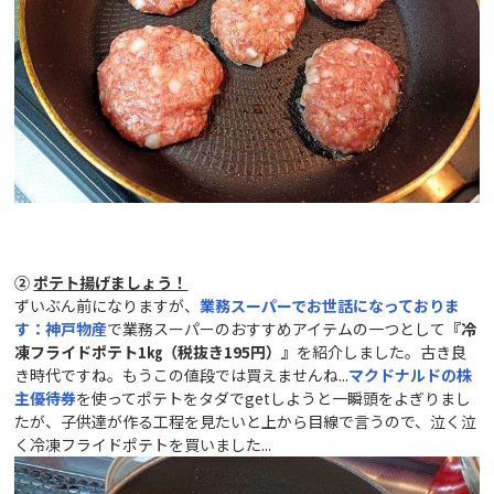
②
ポテト揚げましょう！
ずいぶん前になりますが、
業務スーパーでお世話になっておりま
す：神戸物産
で業務スーパーのおすすめアイテムの一つとして
『冷
凍フライドポテト1㎏（税抜き195円）』
を紹介しました。古き良
き時代ですね。もうこの値段では買えませんね...
マクドナルドの株
主優待券
を使ってポテトをタダでgetしようと一瞬頭をよぎりまし
たが、子供達が作る工程を見たいと上から目線で言うので、泣く泣
く冷凍フライドポテトを買いました...