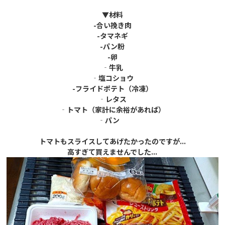
▼材料
-
合い挽き肉
-
タマネギ
-
パン粉
-
卵
‐牛乳
‐塩コショウ
-
フライドポテト（冷凍）
‐レタス
‐トマト（家計に余裕があれば）
‐パン
トマトもスライスしてあげたかったのですが...
高すぎて買えませんでした...