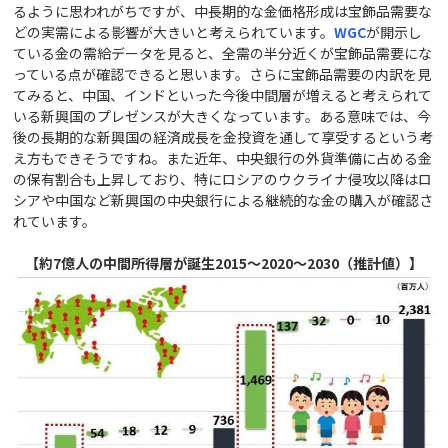
るように思われがちですが、中長期的な金価格形成は宝飾品需要な
どの実需による影響が大きいと考えられています。
WGC
が開示し
ている金の需給データを見ると、全需の半分近くが宝飾品需要にな
っている点が確認できると思います。さらに宝飾品需要の内訳を見
てみると、中国、インドといった今後中間層が増えると考えられて
いる新興国のプレゼンスが大きくなっています。ある意味では、今
後の長期的な新興国の経済成長を金投資を通して享受するという考
え方もできそうですね。また近年、中央銀行の外貨準備に占める金
の保有割合も上昇しており、特にロシアのウクライナ侵攻以降はロ
シアや中国など新興国の中央銀行による継続的な金の購入が確認さ
れています。
【約7億人の中間所得層が誕生2015～2020～2030（推計値）】