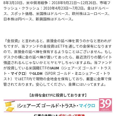
8年3月10日、米中貿易戦争：2018年9月21日～12月26日、市場フ
ラッシュ・クラッシュ：2010年4月23日～7月2日。金はドルベー
ス、スポット価格、米国株はドルベース、欧州株はユーロベース、
日本株は円ベース、新興国株はドルベース。
『金投資』と言われると、直接金の延べ棒を買うのかなと思われが
ちですが、当ファンドの金投資はETFを通しての金保有になります
ので、直接金の延べ棒を保有するようなことはございません。もし
デスクの横に金の延べ棒が置いてあったら、最近流行りの闇バイト
強盗されるんじゃないかとヒヤヒヤしちゃいますよね。当ファンド
が投資している米国籍ETFの
I
AUM
（iシェアーズ ゴールド・トラス
ト・
マイクロ
）や
GLDM
（SPDR ゴールド・
ミニ
シェアーズ・トラ
スト）ではETF内で現物の金地金を保有しており、厳重に金庫で保
管されております。安心してください、金庫にはいってますよ。
【お得な金ETFに投資しております】