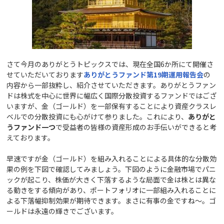
さて今月のありがとうトピックスでは、現在全国6か所にて開催さ
せていただいております
ありがとうファンド第19
期運用報告会
の
内容から一部抜粋し、紹介させていただきます。ありがとうファン
ドは株式を中心に世界に幅広く国際分散投資するファンドではござ
いますが、金（ゴールド）を一部保有することにより資産クラスレ
ベルでの分散投資にも心がけて参りました。これにより、
ありがと
うファンド一つ
で受益者の皆様の資産形成のお手伝いができると考
えております。
早速ですが金（ゴールド）を組み入れることによる具体的な分散効
果の例を下図で確認してみましょう。下図のように金融市場でパニ
ックが起こり、株価が大きく下落するような局面で金は株とは異な
る動きをする傾向があり、ポートフォリオに一部組み入れることに
よる下落幅抑制効果が期待できます。まさに有事の金ですね～。ゴ
ールドは永遠の輝きでございます。