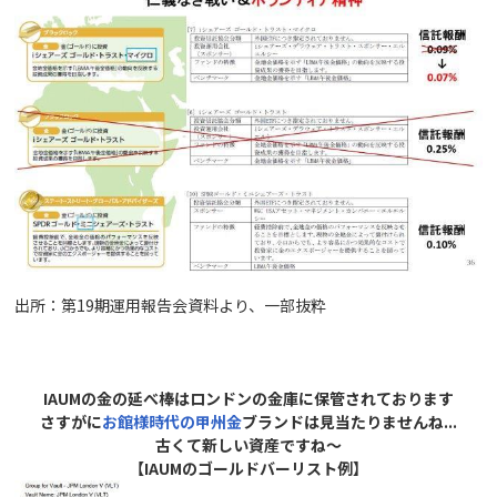
出所：第19期運用報告会資料より、一部抜粋
IAUMの金の延べ棒はロンドンの金庫に保管されております
さすがに
お館様時代の
甲州
金
ブランドは見当たりませんね...
古くて新しい資産ですね～
【IAUMのゴールドバーリスト例】