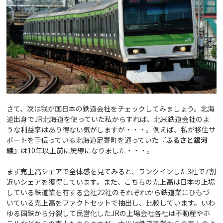
さて、次は我が国日本の鉄道会社をチェックしてみましょう。北海
道出身でJR北海道を使っていた私からすれば、北米鉄道会社のよ
うな利益率はあり得ない気がしますが・・・。例えば、私が移住サ
ポートを手伝っている北海道足寄町を通っていた
『ふるさと銀河
線』
は10年以上前に廃線になりました・・・。
まず売上高シェアで全体感を見てみると、ランクインした3社で7割
近いシェアを獲得しています。また、こちらの売上高は日本の上場
している鉄道業を有する会社22社のそれぞれから鉄道業にひもづ
いている売上高をファクトセットで抽出し、比較しています。いわ
ゆる国鉄から分裂して民営化したJRの上場会社各社は不動産やホ