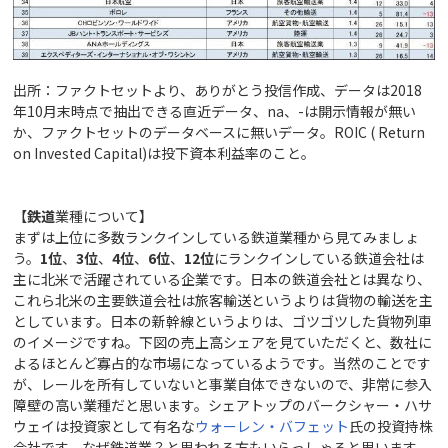
出所：ファクトセットより、ありがとう投信作成、データは2018
年10月末時点で抽出できる直近データ、na、-は開示情報が無い
か、ファクトセットのデータベースに無いデータ。
ROIC ( Return
on Invested Capital)は投下資本利益率のこと。
【
鉄道
業種について】
まずは上位に多数ランクインしている鉄道業種から見てみましょ
う。
1位
、
3位
、
4位
、
6位
、
12位
にランクインしている鉄道会社は
主に北米で活躍されている企業です。日本の鉄道会社とは異なり、
これら北米の主要鉄道会社は旅客輸送というよりは貨物の輸送を主
としています。日本の新幹線というよりは、ゴツゴツした貨物列車
のイメージですね。下図の売上高シェアを見ていただくと、数社に
よるほとんど寡占的な市場になっているようです。当然のことです
が、レールを所有していないと事業自体できないので、非常に参入
障壁の高い業種だと思います。シェアトップのバークシャー・ハサ
ウェイは投資家として有名な
ウォーレン・バフェット
氏の投資持株
会社です。なぜ鉄道業？と思われる方もいらっしゃると思います