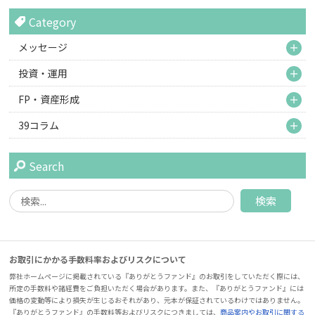
Category
M
メッセージ
M
投資・運用
M
FP・資産形成
M
39コラム
Search
お取引にかかる手数料率およびリスクについて
弊社ホームページに掲載されている『ありがとうファンド』のお取引をしていただく際には、
所定の手数料や諸経費をご負担いただく場合があります。また、『ありがとうファンド』には
価格の変動等により損失が生じるおそれがあり、元本が保証されているわけではありません。
『ありがとうファンド』の手数料等およびリスクにつきましては、
商品案内やお取引に関する