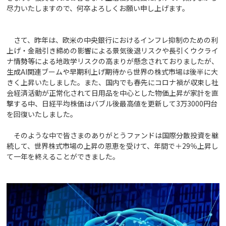
尽力いたしますので、何卒よろしくお願い申し上げます。
さて、昨年は、欧米の中央銀行におけるインフレ抑制のための利
上げ・金融引き締めの影響による景気後退リスクや長引くウクライ
ナ情勢等による地政学リスクの高まりが懸念されておりましたが、
生成AI関連ブームや早期利上げ期待から世界の株式市場は後半に大
きく上昇いたしました。また、国内でも春先にコロナ禍が収束し社
会経済活動が正常化されて日用品を中心とした物価上昇が家計を直
撃する中、日経平均株価はバブル後最高値を更新して3万3000円台
を回復いたしました。
そのような中で皆さまのありがとうファンドは国際分散投資を継
続して、世界株式市場の上昇の恩恵を受けて、年間で＋29％上昇し
て一年を終えることができました。