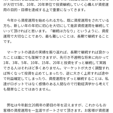
が大切で5年、10年、20年単位で投資継続していく心構えが資産運
用の目的・目標を達成する上で重要になってきます。
今年から資産運用を始められる方も、既に資産運用をされている
方も、新しい年の年初に初心を大切にして是非資産運用を継続して
いって頂ければと思います。「継続は力なり」というように、資産
運用で大切なことであり、最も難しいことは、長期で継続すること
です。
マーケットの過去の実績を振り返れば、長期で継続すれば良かっ
たことは誰にでも理解できますが、先行き不透明な将来に向かって
1年、3年、5年、10年、15年、20年と投資をずっと継続して実践
できる人はそれほど多くありません。マーケットが大きく調整すれ
ば怖くなって投資を止めてしまったり、逆に大きく上昇すれば途中
で利益確定してしまったり、資産運用をずっと継続することは、私
達がロボットではなく感情のある人間なので行動経済学から考えて
も簡単なことではありません。
弊社は今年創立20周年の節目の年を迎えますが、これからもお
客様の資産運用を一生涯サポートさせて頂きます。お客様が資産運