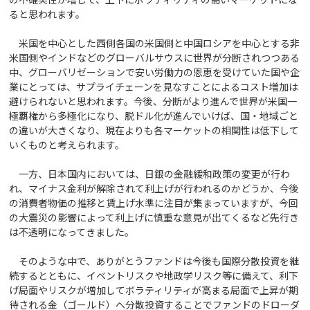
ると思われます。
米国を中心とした西側各国の米国側と中国ロシアを中心とする非
米国側やインドなどのグローバルサウスに世界が分断されつつある
中、グローバリゼーションで安い労働力の恩恵を受けていた国や企
業にとっては、サプライチェーンを見なすことによるコスト増加は
避けられないと思われます。今後、分断がより進んで世界が米国一
極覇権から多極化になり、脱ドル化が進んでいけば、国・地域ごと
の違いが大きくなり、現在よりも各マーケットの相関性は低下して
いくものと考えられます。
一方、日本国内においては、日銀の金融緩和政策の変更が行わ
れ、マイナス金利が解除されて利上げが行われるのかどうか、今後
の消費者物価の推移と賃上げ水準に注目が集まっていますが、今回
の大震災の影響によって利上げに慎重な意見が出てくるなど先行き
は不透明になってきました。
そのような中で、ありがとうファンドは今後も国際分散投資を継
続するとともに、イベントリスクや地政学リスク等に備えて、利下
げ局面やリスクが増加してボラティリティが高まる局面で上昇が期
待される金（ゴールド）へ分散投資することでファンドのドローダ