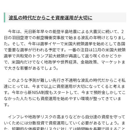
波乱の時代だからこそ資産運用が大切に
今年は、元日新年早々の能登半島地震による大震災に続いて、2
日の羽田空港での航空機衝突事故で始まる波乱の年明けとなりまし
た。そして、今年は選挙イヤーで米国大統領選挙を始めとして各国
で重要な選挙が行われる予定です。一番の注目は11月の米国大統領
選挙で共和党のトランプ前大統領が再選して返り咲くのかどうか
で、米国内だけでなく地政学や世界経済、金融政策、マーケットま
で大きな影響があるでしょう。
このような予測が難しい先行き不透明な波乱の時代だからこそ私
達にとっては、今まで以上に資産運用が大切になってくると考えま
す。今年から新NISA制度もスタートして、今まで預貯金しかしてこ
なかった人たちにも資産運用を始めやすい環境が整ってきていま
す。
インフレや地政学リスクの高まりなどから自分達の資産を守って
いくためには分散投資で資産運用していく必要があるでしょう。ま
た、短期的な価格変動リスクに対しては時間軸を長期で捉えること