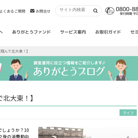
0800-8
よくあるご質問
お問合せ
受付時間 平日 
へ
ありがとうファンド
サービス案内
お取引ガイド
セ
【翔んで北大東！】
で北大東！】
ライフ
しょうか？10
ク後の消費動向