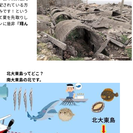
配されている方
みです！という
て夏を先取りし
ンに是非
『翔ん
。
北大東島ってどこ？
南大東島の北です。