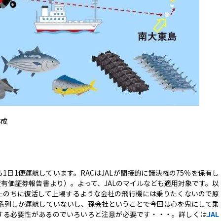
作成
1日1便運航しています。RACはJALが間接的に議決権の75％を保有し
度有価証券報告書より）。よって、JALのマイルなども適用対象です。以
たのちに復活して上場するような会社の飛行機には乗りたくないので原
AL系列しか運航していないし、孫会社ということで今回は心を鬼にして乗
する必要性があるのでいろいろと注意が必要です・・・。詳しくは
JAL