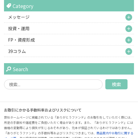
Category
M
メッセージ
M
投資・運用
M
FP・資産形成
M
39コラム
Search
お取引にかかる手数料率およびリスクについて
弊社ホームページに掲載されている『ありがとうファンド』のお取引をしていただく際には、
所定の手数料や諸経費をご負担いただく場合があります。また、『ありがとうファンド』には
価格の変動等により損失が生じるおそれがあり、元本が保証されているわけではありません。
『ありがとうファンド』の手数料等およびリスクにつきましては、
商品案内やお取引に関する