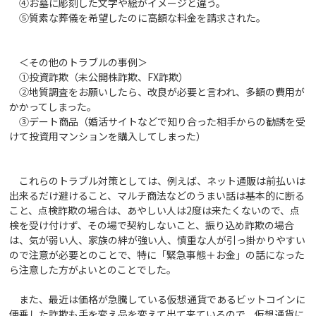
④お墓に彫刻した文字や絵がイメージと違う。
⑤質素な葬儀を希望したのに高額な料金を請求された。
＜その他のトラブルの事例＞
①投資詐欺（未公開株詐欺、FX詐欺）
②地質調査をお願いしたら、改良が必要と言われ、多額の費用が
かかってしまった。
③デート商品（婚活サイトなどで知り合った相手からの勧誘を受
けて投資用マンションを購入してしまった）
これらのトラブル対策としては、例えば、ネット通販は前払いは
出来るだけ避けること、マルチ商法などのうまい話は基本的に断る
こと、点検詐欺の場合は、あやしい人は2度は来たくないので、点
検を受け付けず、その場で契約しないこと、振り込め詐欺の場合
は、気が弱い人、家族の絆が強い人、慎重な人が引っ掛かりやすい
ので注意が必要とのことで、特に「緊急事態＋お金」の話になった
ら注意した方がよいとのことでした。
また、最近は価格が急騰している仮想通貨であるビットコインに
便乗した詐欺も手を変え品を変えて出て来ているので、仮想通貨に