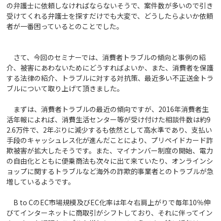
の弁護士に依頼しなければならないそうで、案件数が多いので引き
受けてくれる弁護士を探すだけでも大変で、どうしたらよいか依頼
者が一番困っているとのことでした。
さて、今回のセミナーでは、消費者トラブルの傾向と事例の紹
介、被害にあわないためにどうすればよいか、また、消費者を保護
する法律の紹介、トラブルに対する対抗策、最近多い不正送金トラ
ブルについて取り上げて頂きました。
まずは、消費者トラブルの最近の傾向ですが、2016年消費者生
活年報によれば、消費生活センター等が受け付けた相談件数は約9
2.6万件で、2年ぶりに減少するも依然として高水準であり、支払い
手段のキャッシュレス化が進んだことにより、プリペイドカード詐
欺被害が拡大したそうです。また、マイナンバー制度の開始、電力
の自由化とともに便乗商法も次々に出て来ていたり、オンラインシ
ョップに関するトラブルなど海外の詐欺的事業者とのトラブルが急
増しているようです。
B to CのEC市場規模及びEC化率は年々右肩上がりで毎年10％伸
びてインターネットに商取引がシフトしており、それに伴ってイン