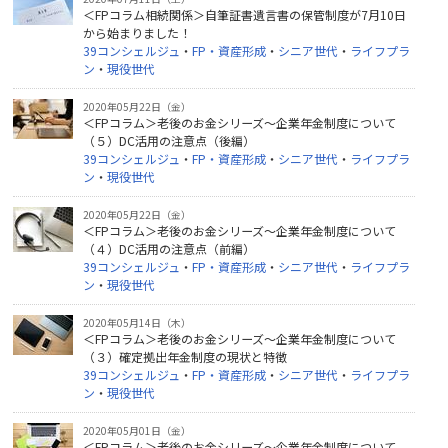
＜FPコラム相続関係＞自筆証書遺言書の保管制度が7月10日
から始まりました！
39コンシェルジュ
・
FP・資産形成
・
シニア世代
・
ライフプラ
ン
・
現役世代
2020年05月22日（金）
＜FPコラム＞老後のお金シリーズ～企業年金制度について
（５）DC活用の注意点（後編）
39コンシェルジュ
・
FP・資産形成
・
シニア世代
・
ライフプラ
ン
・
現役世代
2020年05月22日（金）
＜FPコラム＞老後のお金シリーズ～企業年金制度について
（４）DC活用の注意点（前編）
39コンシェルジュ
・
FP・資産形成
・
シニア世代
・
ライフプラ
ン
・
現役世代
2020年05月14日（木）
＜FPコラム＞老後のお金シリーズ～企業年金制度について
（３）確定拠出年金制度の現状と特徴
39コンシェルジュ
・
FP・資産形成
・
シニア世代
・
ライフプラ
ン
・
現役世代
2020年05月01日（金）
＜FPコラム＞老後のお金シリーズ～企業年金制度について