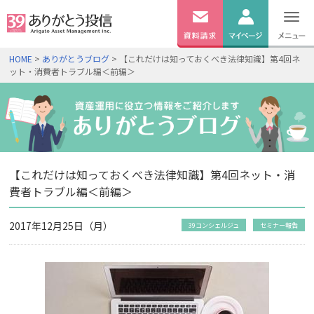
無料
資料
ログイン
HOME
>
ありがとうブログ
> 【これだけは知っておくべき法律知識】第4回ネ
請求
ット・消費者トラブル編＜前編＞
口座開設
【これだけは知っておくべき法律知識】第4回ネット・消
費者トラブル編＜前編＞
2017年12月25日（月）
39コンシェルジュ
セミナー報告