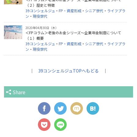
（２）歴史と特徴
39コンシェルジュ
・
FP・資産形成
・
シニア世代
・
ライフプラ
ン
・
現役世代
2020年04月30日（木）
＜FPコラム＞老後のお金シリーズ～企業年金制度について
（１）概要
39コンシェルジュ
・
FP・資産形成
・
シニア世代
・
ライフプラ
ン
・
現役世代
｜
39コンシェルジュTOPへもどる
｜
Share