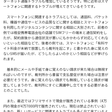
ターネット通販トラブルも増加しているそうです。特に近年はスマ
ートフォンに関連するトラブルが増えてきているそうです。
スマートフォンに関連するトラブルとしては、通話料、パケット
料、機器や通信サービスの品質などに関する相談とスマートフォン
を利用したデジタルコンテンツに関する相談に大別されて、前者の
例では格安携帯電話会社の店舗でSIMフリーの端末と通信契約をし
たが、契約直後から通信状況が悪いにもかかわらず対応してくれな
いといった相談などで、後者の例では、スマートフォンに「有料サ
イト料金が未納で放置したら裁判を起こす」と書かれた身に覚えの
ないSMSが届いたが、どうしたらよいのかという相談などが挙げら
れます。
基本的にメールや手紙で身に覚えのない請求が来た場合は無視す
ればいいのですが、裁判所から書留で支払督促が来た場合は注意が
必要だそうです。身に覚えのない請求でも無視していると請求が確
定してしまうので、裁判所にすぐに異議申し立てをする必要がある
とのことでした。
また、最近ではフリマサイトで現金が販売されている事例（4万
円の現金が4万7000円で販売されていた。現在は禁止されている）
もあり、新しいサービスに関連するトラブルも多く出て来ているよ