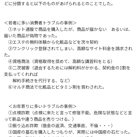
どに分類すると以下のものがあげられるとのことでした。
＜若者に多い消費者トラブルの事例＞
①ネット通販で商品を購入したが、商品が届かない あるいは、
届いた商品が偽物であった。
②エステの無料体験から化粧品などを次々契約
③ワンクリック登録されてしまい、高額なサイト料金を請求され
た。
④資格商法（資格取得を奨めて、高額な講習料をとる）
⑤二次被害（退会するためには解約料がかかる、契約金の1割を
支払ってくれれば
解約手続きを代行する、など）
⑥マルチ商法で化粧品とビタミン剤を買わされた。
＜お年寄りに多いトラブルの事例＞
①点検詐欺（点検に来たと言って修理不能、危険な状態などと言
って新品や違う商品を売りつける。）
②振り込め詐欺（借金の返済、交通事故、不倫・・・）
③国産の墓石を購入したつもりが、実際には中国産の石だった。