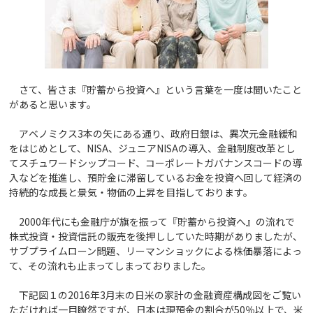
さて、皆さま『貯蓄から投資へ』という言葉を一度は聞いたこと
があると思います。
アベノミクス3本の矢にある通り、政府日銀は、異次元金融緩和
をはじめとして、NISA、ジュニアNISAの導入、金融制度改革とし
てスチュワードシップコード、コーポレートガバナンスコードの導
入などを推進し、預貯金に滞留しているお金を投資へ回して経済の
持続的な成長と景気・物価の上昇を目指しております。
2000年代にも金融庁が旗を振って『貯蓄から投資へ』の流れで
株式投資・投資信託の販売を後押ししていた時期がありましたが、
サブプライムローン問題、リーマンショックによる株価暴落によっ
て、その流れも止まってしまっておりました。
下記図１の2016年3月末の日米の家計の金融資産構成図をご覧い
ただければ一目瞭然ですが、日本は現預金の割合が50％以上で、米