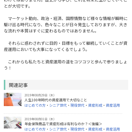
とが大切です。
マーケット動向、政治・経済、国際情勢など様々な情報が瞬時に
駆け巡る時代になり、色々なことが日々発生しておりますが、大き
な流れや本質はすぐに変わるものではありません。
それらに惑わされずに目的・目標をもって継続していくことが資
産運用においても大事になってくるでしょう。
これからも私たちと資産運用の道をコツコツと歩んで参りましょ
う！
関連記事
2019年08月29日（木）
人生100年時代の資産運用で大切なこと
はじめての方
・
シニア世代
・
現役世代
・
資産形成
・
資産活用
2019年08月01日（木）
年金保険商品で資産形成は有利なのか？＜後編＞
はじめての方
・
シニア世代
・
現役世代
・
資産形成
・
資産活用