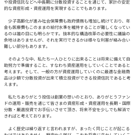
や投資信託などへ中長期に分散投資することを通じて、家計の安定
的な資産形成・資産運用を実現することでもあります。
少子高齢化が進み社会保障費も政府債務も増加し続けており、年
金も医療費もこのままの給付水準を維持することが難しくなってい
るのは誰の目にも明らかです。抜本的な構造改革の必要性に議論の
余地はありませんが、それを実行できるかは様々な利害が絡み合い
難しい部分もあります。
そのような中、私たち一人ひとりに出来ることは将来に備えて自
助努力で準備すること、すなわち資産運用をしていくことであると
考えます。そして、一般の方が資産運用していくのに最適な金融商
品は少額で分散投資が出来て積立投資ができる投資信託であると考
えます。
私たちありがとう投信は創業の想いのとおり、ありがとうファン
ドの運用・販売を通じて皆さまの資産形成・資産運用を長期・国際
分散・厳選投資でお手伝いさせて頂き、将来不安を少しでも解消で
きればと考えております。
よく歴史は繰り返すと言われますが、まったく同じことが起こる
わけではありません。歴史から学び、これを将来に生かしていくこ