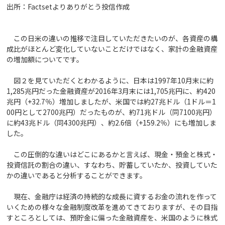
出所：Factsetよりありがとう投信作成
この日米の違いの推移で注目していただきたいのが、各資産の構
成比がほとんど変化していないことだけではなく、家計の金融資産
の増加額についてです。
図２を見ていただくとわかるように、日本は1997年10月末に約
1,285兆円だった金融資産が2016年3月末には1,705兆円に、約420
兆円（+32.7％）増加しましたが、米国では約27兆ドル（1ドル＝1
00円として2700兆円）だったものが、約71兆ドル（同7100兆円）
に約43兆ドル（同4300兆円）、約2.6倍（+159.2％）にも増加しま
した。
この圧倒的な違いはどこにあるかと言えば、現金・預金と株式・
投資信託の割合の違い、すなわち、貯蓄していたか、投資していた
かの違いであると分析することができます。
現在、金融庁は経済の持続的な成長に資するお金の流れを作って
いくための様々な金融制度改革を進めてきておりますが、その目指
すところとしては、預貯金に偏った金融資産を、米国のように株式