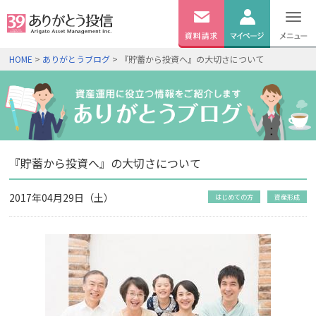
無料
資料
ログイン
HOME
>
ありがとうブログ
> 『貯蓄から投資へ』の大切さについて
請求
口座開設
『貯蓄から投資へ』の大切さについて
2017年04月29日（土）
はじめての方
資産形成