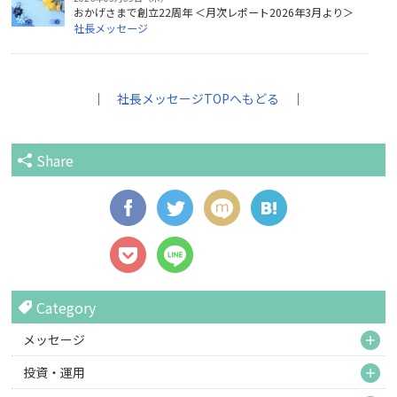
おかげさまで創立22周年 ＜月次レポート2026年3月より＞
社長メッセージ
｜
社長メッセージTOPへもどる
｜
Share
Category
M
メッセージ
M
投資・運用