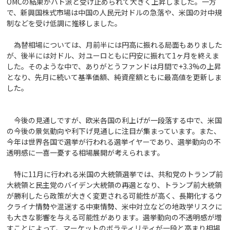
OMCの結果がハト派と受け止められて大きく上昇しました。一方
で、新興国株式市場は中国の人民元対ドルの急落や、米国の対中規
制などを受け低調に推移しました。
為替相場については、月前半には円高に振れる局面もありました
が、後半には対ドル、対ユーロともに円安に振れて1ヶ月を終えま
した。そのような中で、ありがとうファンドは月間で+3.3%の上昇
となり、先月に続いて基準価額、純資産額ともに最高値を更新しま
した。
今後の見通しですが、欧米各国の利上げが一段落する中で、米国
の今後の景気動向や利下げ見通しに注目が集まっています。また、
今年は世界各国で選挙が行われる選挙イヤーであり、選挙動向の不
透明感に一喜一憂する相場展開が考えられます。
特に11月に行われる米国の大統領選挙では、共和党のトランプ前
大統領と民主党のバイデン大統領の再選となり、トランプ前大統領
が勝利したら政策が大きく変更される可能性が高く、長期化するウ
クライナ情勢や混迷する中東情勢、米中対立などの地政学リスクに
も大きな影響を与える可能性があります。選挙動向の不透明感が増
すことによって、マーケットのボラティリティが一段と高まり相場