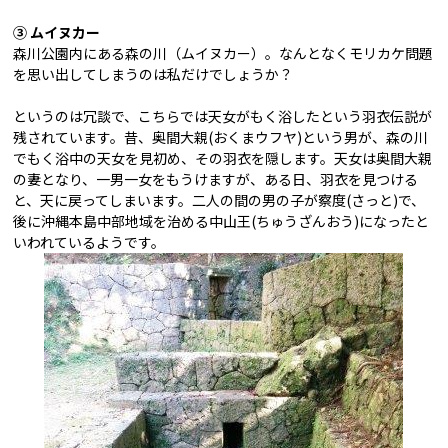
③
ムイヌカー
森川公園内にある森の川（ムイヌカー）。なんとなくモリカケ問題
を思い出してしまうのは私だけでしょうか？
というのは冗談で、こちらでは天女がもく浴したという羽衣伝説が
残されています。昔、奥間大親(おくまウフヤ)という男が、森の川
でもく浴中の天女を見初め、その羽衣を隠します。天女は奥間大親
の妻となり、一男一女をもうけますが、ある日、羽衣を見つける
と、天に戻ってしまいます。二人の間の男の子が察度(さっと)で、
後に沖縄本島中部地域を治める中山王(ちゅうざんおう)になったと
いわれているようです。