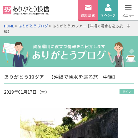
無料
資料
ログイン
HOME
>
ありがとうブログ
> ありがとう39ツアー【沖縄で湧水を巡る旅 中
請求
編】
口座開設
ありがとう39ツアー【沖縄で湧水を巡る旅 中編】
2019年01月17日（木）
ライフ