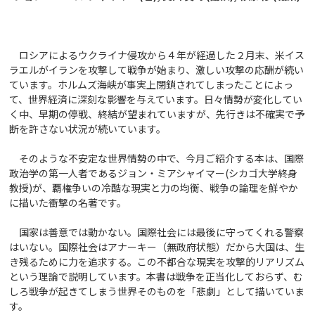
ロシアによるウクライナ侵攻から４年が経過した２月末、米イス
ラエルがイランを攻撃して戦争が始まり、激しい攻撃の応酬が続い
ています。ホルムズ海峡が事実上閉鎖されてしまったことによっ
て、世界経済に深刻な影響を与えています。日々情勢が変化してい
く中、早期の停戦、終結が望まれていますが、先行きは不確実で予
断を許さない状況が続いています。
そのような不安定な世界情勢の中で、今月ご紹介する本は、国際
政治学の第一人者であるジョン・ミアシャイマー(シカゴ大学終身
教授)が、覇権争いの冷酷な現実と力の均衡、戦争の論理を鮮やか
に描いた衝撃の名著です。
国家は善意では動かない。国際社会には最後に守ってくれる警察
はいない。国際社会はアナーキー（無政府状態）だから大国は、生
き残るために力を追求する。この不都合な現実を攻撃的リアリズム
という理論で説明しています。本書は戦争を正当化しておらず、む
しろ戦争が起きてしまう世界そのものを「悲劇」として描いていま
す。