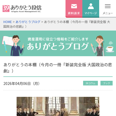
無料
資料
ログイン
HOME
>
ありがとうブログ
> ありがとうの本棚（今月の一冊『新装完全版 大
請求
国政治の悲劇』）
口座開設
ありがとうの本棚（今月の一冊『新装完全版 大国政治の悲
劇』）
2026年04月06日（月）
39コラム
ブック