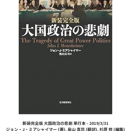
新装完全版 大国政治の悲劇 単行本 - 2019/3/31
ジョン・J・ミアシャイマー (著), 奥山 真司 (翻訳), 杉原 修 (編集)