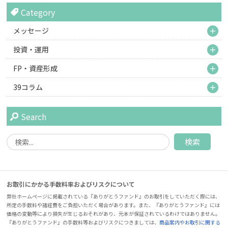
Category
M
メッセージ
M
投資・運用
M
FP・資産形成
M
39コラム
Search
お取引にかかる手数料率およびリスクについて
弊社ホームページに掲載されている『ありがとうファンド』のお取引をしていただく際には、
所定の手数料や諸経費をご負担いただく場合があります。また、『ありがとうファンド』には
価格の変動等により損失が生じるおそれがあり、元本が保証されているわけではありません。
『ありがとうファンド』の手数料等およびリスクにつきましては、
商品案内やお取引に関する