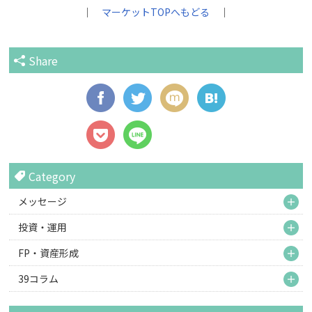
｜
マーケットTOPへもどる
｜
Share
Category
M
メッセージ
M
投資・運用
M
FP・資産形成
M
39コラム