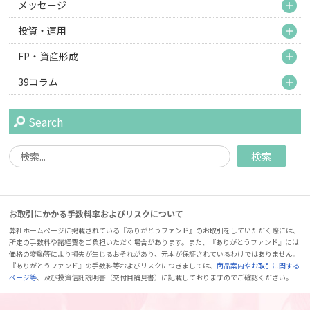
M
メッセージ
M
投資・運用
M
FP・資産形成
M
39コラム
Search
お取引にかかる手数料率およびリスクについて
弊社ホームページに掲載されている『ありがとうファンド』のお取引をしていただく際には、
所定の手数料や諸経費をご負担いただく場合があります。また、『ありがとうファンド』には
価格の変動等により損失が生じるおそれがあり、元本が保証されているわけではありません。
『ありがとうファンド』の手数料等およびリスクにつきましては、
商品案内やお取引に関する
ページ等
、及び投資信託説明書（交付目論見書）に記載しておりますのでご確認ください。