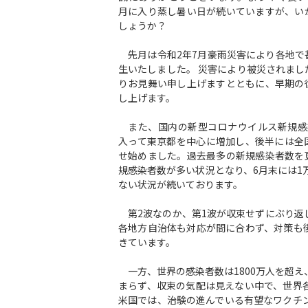
月に入り蒸し暑い日が続いていますが、い
しょうか？
先月は令和2年7月豪雨災害により各地で
生いたしました。 災害により被災されまし
りお見舞い申し上げますとともに、早期の
し上げます。
また、国内の新型コロナウイルス新規感
入って東京都を中心に増加し、後半には全
せ始めました。過去最多の新規感染者数を
規感染者数が多い状況となり、6月末には1
ない状況が続いております。
第2波なのか、第1波が収束せずにぶり返
各地方自治体も対応が間に合わず、対策も
きています。
一方、世界の感染者数は1800万人を超え
まらず、収束の気配は見えない中で、世界
米国では、治験の進んでいる有望なワクチ