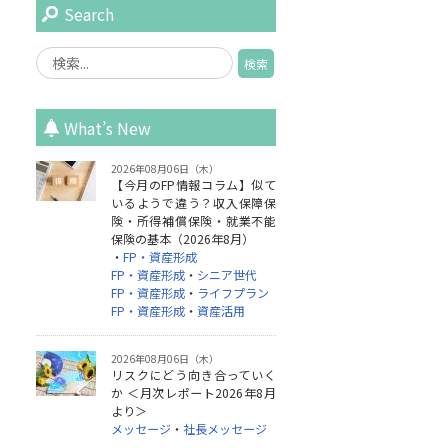
Search
What’s New
2026年08月06日（木）
【今月のFP情報コラム】似て
いるようで違う？収入保障保
険・所得補償保険・就業不能
保険の基本（2026年8月）
・
FP・資産形成
FP・資産形成
・
シニア世代
FP・資産形成
・
ライフプラン
FP・資産形成
・
資産活用
2026年08月06日（木）
リスクにどう向き合っていく
か ＜月次レポート2026年8月
より＞
メッセージ
・
社長メッセージ