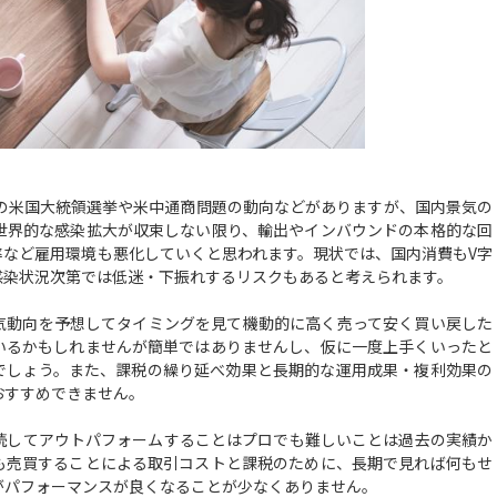
の米国大統領選挙や米中通商問題の動向などがありますが、国内景気の
世界的な感染拡大が収束しない限り、輸出やインバウンドの本格的な回
率など雇用環境も悪化していくと思われます。現状では、国内消費もV字
感染状況次第では低迷・下振れするリスクもあると考えられます。
動向を予想してタイミングを見て機動的に高く売って安く買い戻した
いるかもしれませんが簡単ではありませんし、仮に一度上手くいったと
でしょう。また、課税の繰り延べ効果と長期的な運用成果・複利効果の
おすすめできません。
してアウトパフォームすることはプロでも難しいことは過去の実績か
も売買することによる取引コストと課税のために、長期で見れば何もせ
がパフォーマンスが良くなることが少なくありません。