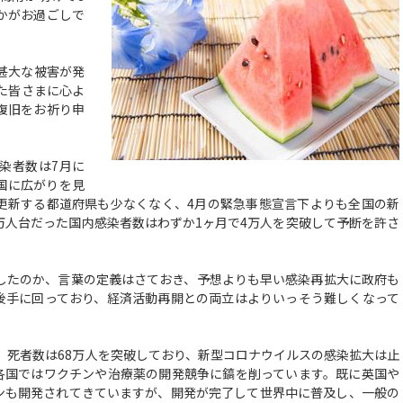
かがお過ごしで
甚大な被害が発
た皆さまに心よ
復旧をお祈り申
染者数は7月に
国に広がりを見
更新する都道府県も少なくなく、4月の緊急事態宣言下よりも全国の新
万人台だった国内感染者数はわずか1ヶ月で4万人を突破して予断を許さ
したのか、言葉の定義はさておき、予想よりも早い感染再拡大に政府も
後手に回っており、経済活動再開との両立はよりいっそう難しくなって
、死者数は68万人を突破しており、新型コロナウイルスの感染拡大は止
各国ではワクチンや治療薬の開発競争に鎬を削っています。既に英国や
ンも開発されてきていますが、開発が完了して世界中に普及し、一般の