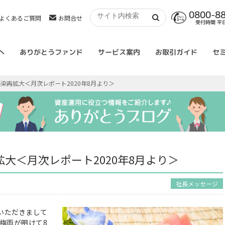
0800-8
よくあるご質問
お問合せ
受付時間 平日 
へ
ありがとうファンド
サービス案内
お取引ガイド
セ
染再拡大＜月次レポート2020年8月より＞
大＜月次レポート2020年8月より＞
社長メッセージ
いただきまして
梅雨が明けて8