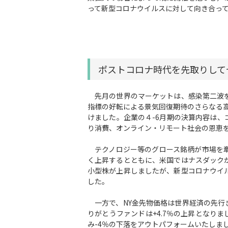
って新型コロナウイルスに対して向き合っ
ポストコロナ時代を先取りして
先月の世界のマーケットは、感染第二波を
指標の好転による景気回復期待のさらなる
けました。企業の４-6月期の決算内容は
り消費、オンライン・リモート社会の恩恵
テクノロジー等のグロース銘柄が市場を牽
く上昇するとともに、米国ではナスダック
小型株が上昇しましたが、新型コロナウイ
した。
一方で、NY金先物価格は世界経済の先行
りがとうファンドは+4.7％の上昇となりま
み-4％の下落をアウトパフォームいたしま