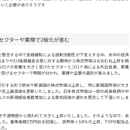
ていく必要がありそうです
セクターや業種で2極化が進む
懸念する中で金融緩和による過剰流動性が下支えする中、米中の経済
高まりやEU復興基金合意に対する期待から株式市場はおおむね上昇を続
、コロナの影響を大きく受けたセクターとコロナ禍による外出自粛、巣篭
を受けるセクターで明暗が分かれ、業種や企業の選別が進みました。
引する形で欧米や新興国の株式市場は上昇し、特に新興国市場が大き
が史上最高値を更新いたしました。日本株式市場は一部の成長銘柄や中
ルスの新規感染者数増加による景気回復の遅れを懸念して下落いたしま
き不透明感から買われて大きく上昇いたしました。そのような中で、あ
した。基準価額2万円台を回復し、世界株＋3.8％の上昇、TOPIX配当込
した。