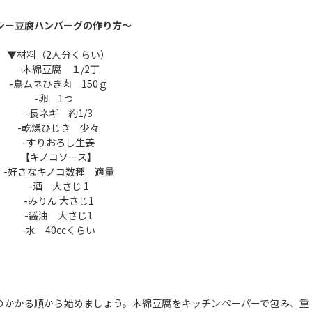
シー豆腐ハンバーグの作り方～
▼材料（2人分くらい）
-木綿豆腐 １/2丁
-鳥ムネひき肉 150ｇ
-卵 1つ
-長ネギ 約1/3
-乾燥ひじき 少々
-すりおろし生姜
【キノコソース】
-好きなキノコ数種 適量
-酒 大さじ 1
-みりん 大さじ1
-醤油 大さじ1
-水 40ccくらい
のかかる順から始めましょう。木綿豆腐をキッチンペーパーで包み、重