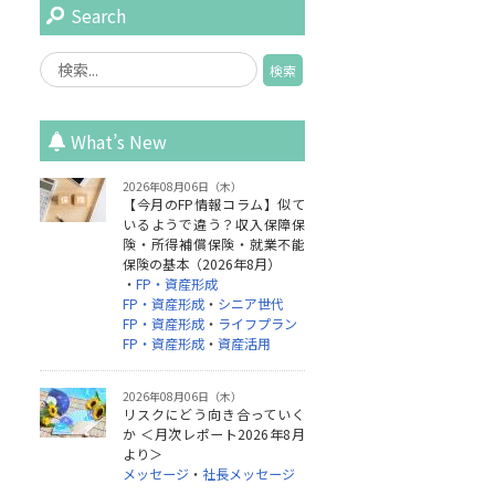
Search
What’s New
2026年08月06日（木）
【今月のFP情報コラム】似て
いるようで違う？収入保障保
険・所得補償保険・就業不能
保険の基本（2026年8月）
・
FP・資産形成
FP・資産形成
・
シニア世代
FP・資産形成
・
ライフプラン
FP・資産形成
・
資産活用
2026年08月06日（木）
リスクにどう向き合っていく
か ＜月次レポート2026年8月
より＞
メッセージ
・
社長メッセージ