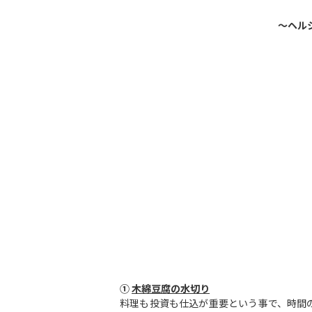
～ヘル
①
木綿豆腐の水切り
料理も投資も仕込が重要という事で、時間