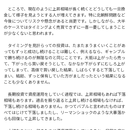
ところで、現在のように上昇相場が長く続くとどうしても一旦換
金して様子を見ようとする人が増えてきます。特に北朝鮮問題など
今後についてリスクや懸念があると尚更です。しかしながら、大半
のケースではタイミングよく売買できずに一喜一憂してしまうこと
が少なくないと思われます。
タイミングを見計らっての投資は、たまたまうまくいくことがあ
ってもずっと成功し続けることは難しく、例えるなら、ギャンブル
で勝ち続けるのが無理なのと同じことです。大抵は上がったら売っ
て、下がったら買い戻そうとして、なかなか下がらずにむしろ上が
ってしまって、高値で買い戻した結果、しばらくすると下落してし
まい、結局、ずっと保有していた方がましだったという結果になる
ことも少なくありません。
長期投資で資産運用をしていく過程では、上昇相場もあれば下落
相場もあります。過去を振り返ると上昇し続ける相場もなければ、
下落し続ける相場もありません。かつてバブルと言われたものはす
べてはじけて下落しましたし、リーマンショックのような大暴落か
らも回復して上昇してきました。