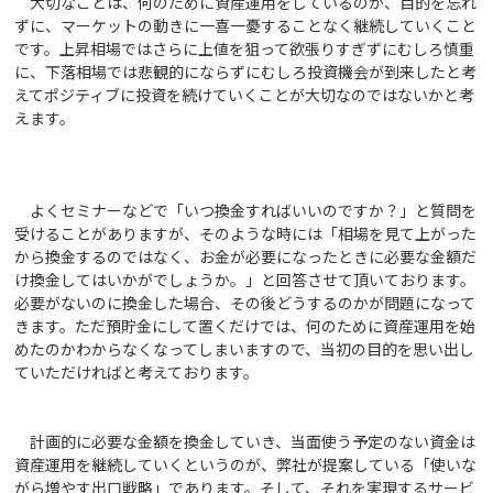
大切なことは、何のために資産運用をしているのか、目的を忘れ
ずに、マーケットの動きに一喜一憂することなく継続していくこと
です。上昇相場ではさらに上値を狙って欲張りすぎずにむしろ慎重
に、下落相場では悲観的にならずにむしろ投資機会が到来したと考
えてポジティブに投資を続けていくことが大切なのではないかと考
えます。
よくセミナーなどで「いつ換金すればいいのですか？」と質問を
受けることがありますが、そのような時には「相場を見て上がった
から換金するのではなく、お金が必要になったときに必要な金額だ
け換金してはいかがでしょうか。」と回答させて頂いております。
必要がないのに換金した場合、その後どうするのかが問題になって
きます。ただ預貯金にして置くだけでは、何のために資産運用を始
めたのかわからなくなってしまいますので、当初の目的を思い出し
ていただければと考えております。
計画的に必要な金額を換金していき、当面使う予定のない資金は
資産運用を継続していくというのが、弊社が提案している「使いな
がら増やす出口戦略」であります。そして、それを実現するサービ