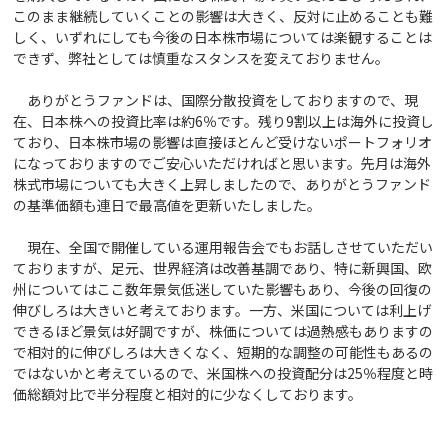
このまま継続していくことの影響は大きく、反対に止めることも難
しく、いずれにしても今後の日本株市場については楽観することは
できず、弊社としては慎重なスタンスを変えておりません。
ありがとうファンドは、国際分散投資をしておりますので、現
在、日本株への投資比率は約6％です。残り9割以上は海外に投資し
ており、日本株市場の影響は直接ほとんど受けないポートフォリオ
になっておりますのでご安心いただければと思います。先月は海外
株式市場についても大きく上昇しましたので、ありがとうファンド
の基準価額も連日で最高値を更新いたしました。
現在、全国で開催している運用報告会でもお話しさせていただい
ておりますが、足元、世界経済は改善基調であり、特に新興国、欧
州についてはここ数年景気低迷していた影響もあり、今後の回復の
伸びしろは大きいと考えております。一方、米国については利上げ
できるほど景気は好調ですが、株価については過熱感もありますの
で相対的に伸びしろは大きくなく、短期的な調整の可能性もあるの
ではないかと考えているので、米国株への投資配分は25％程度と時
価総額対比で半分程度と相対的に少なくしております。