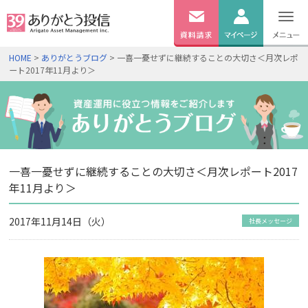
無料
資料
ログイン
HOME
>
ありがとうブログ
> 一喜一憂せずに継続することの大切さ＜月次レポ
請求
ート2017年11月より＞
口座開設
一喜一憂せずに継続することの大切さ＜月次レポート2017
年11月より＞
2017年11月14日（火）
社長メッセージ