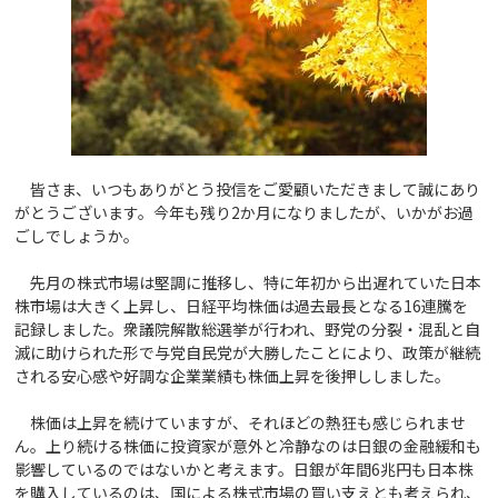
皆さま、いつもありがとう投信をご愛顧いただきまして誠にあり
がとうございます。今年も残り2か月になりましたが、いかがお過
ごしでしょうか。
先月の株式市場は堅調に推移し、特に年初から出遅れていた日本
株市場は大きく上昇し、日経平均株価は過去最長となる16連騰を
記録しました。衆議院解散総選挙が行われ、野党の分裂・混乱と自
滅に助けられた形で与党自民党が大勝したことにより、政策が継続
される安心感や好調な企業業績も株価上昇を後押ししました。
株価は上昇を続けていますが、それほどの熱狂も感じられませ
ん。上り続ける株価に投資家が意外と冷静なのは日銀の金融緩和も
影響しているのではないかと考えます。日銀が年間6兆円も日本株
を購入しているのは、国による株式市場の買い支えとも考えられ、