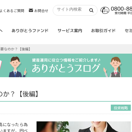
0800-8
よくあるご質問
お問合せ
受付時間 平日 
へ
ありがとうファンド
サービス案内
お取引ガイド
セ
必要なのか？【後編】
のか？【後編】
投資戦略
高になったら為
いますが、円ベ