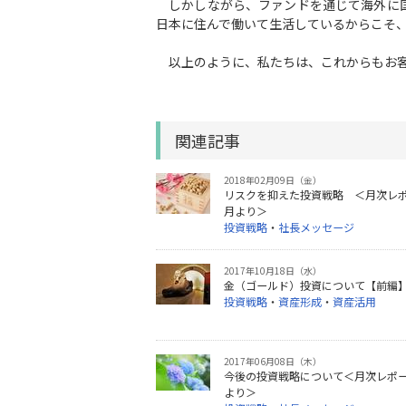
しかしながら、ファンドを通じて海外に国
日本に住んで働いて生活しているからこそ
以上のように、私たちは、これからもお客
関連記事
2018年02月09日（金）
リスクを抑えた投資戦略 ＜月次レポー
月より＞
投資戦略
・
社長メッセージ
2017年10月18日（水）
金（ゴールド）投資について【前編
投資戦略
・
資産形成
・
資産活用
2017年06月08日（木）
今後の投資戦略について＜月次レポート
より＞