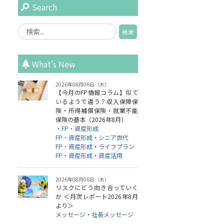
Search
What’s New
2026年08月06日（木）
【今月のFP情報コラム】似て
いるようで違う？収入保障保
険・所得補償保険・就業不能
保険の基本（2026年8月）
・
FP・資産形成
FP・資産形成
・
シニア世代
FP・資産形成
・
ライフプラン
FP・資産形成
・
資産活用
2026年08月06日（木）
リスクにどう向き合っていく
か ＜月次レポート2026年8月
より＞
メッセージ
・
社長メッセージ