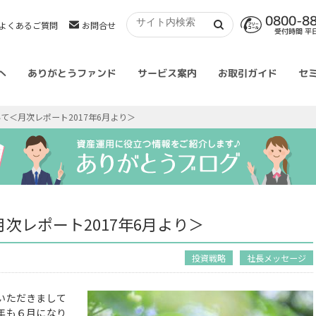
0800-8
よくあるご質問
お問合せ
受付時間 平日 
へ
ありがとうファンド
サービス案内
お取引ガイド
セ
て＜月次レポート2017年6月より＞
次レポート2017年6月より＞
投資戦略
社長メッセージ
いただきまして
年も６月になり