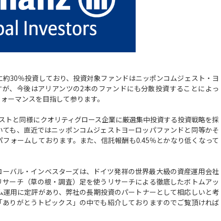
約30％投資しており、投資対象ファンドはニッポンコムジェスト・ヨ
すが、今後はアリアンツの2本のファンドにも分散投資することによっ
フォーマンスを目指して参ります。
ストと同様にクオリティグロース企業に厳選集中投資する投資戦略を採
いても、直近ではニッポンコムジェストヨーロッパファンドと同等かそ
フォームしております。また、信託報酬も0.45％とかなり低くなって
ーバル・インベスターズは、ドイツ発祥の世界最大級の資産運用会社
リサーチ（草の根・調査）足を使うリサーチによる徹底したボトムアッ
ム運用に定評があり、弊社の長期投資のパートナーとして相応しいと考
「ありがとうトピックス」の中でも紹介しておりますのでご覧頂ければ