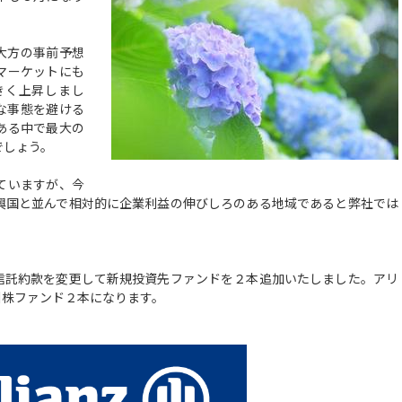
大方の事前予想
マーケットにも
きく上昇しまし
うな事態を避ける
ある中で最大の
でしょう。
ていますが、今
興国と並んで相対的に企業利益の伸びしろのある地域であると弊社では
託約款を変更して新規投資先ファンドを２本追加いたしました。アリ
州株ファンド２本になります。