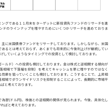
ングである１１月末をターゲットに新投資先ファンドのリサーチを進
ンドのラインナップを増やすためにいくつかリサーチを進めておりま
主に米国債券ファンドをリサーチしております。しかしながら、米国
であるとは考えておらず、あくまでも将来的に今後利上げが継続してい
下げしていくようなタイミングでの投資として検討しております。
ールド）への投資も検討しております。金は株式と逆相関する傾向が
落相場で下落幅を抑制）を考えてキャッシュを単に増やすのではなく
る効果を狙っていくことも検討しております。こうすることで、上昇相
落相場でダウンサイドリスクを抑制することによって、長期的に市場平
ればと考えております。
で為替(ドル円)、株価との逆相関の関係が見られます。今後、具体化し
ければと考えております。