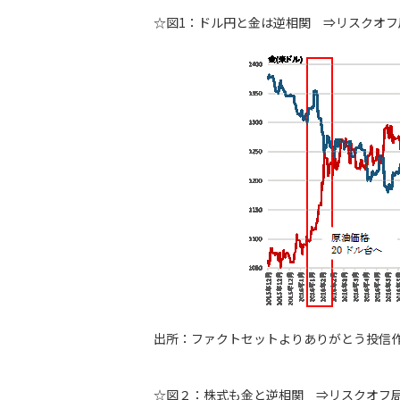
☆図1：ドル円と金は逆相関 ⇒リスクオ
出所：ファクトセットよりありがとう投信
☆図２：株式も金と逆相関 ⇒リスクオフ