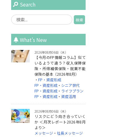
Search
What’s New
2026年08月06日（木）
【今月のFP情報コラム】似て
いるようで違う？収入保障保
険・所得補償保険・就業不能
保険の基本（2026年8月）
・
FP・資産形成
FP・資産形成
・
シニア世代
FP・資産形成
・
ライフプラン
FP・資産形成
・
資産活用
2026年08月06日（木）
リスクにどう向き合っていく
か ＜月次レポート2026年8月
より＞
メッセージ
・
社長メッセージ