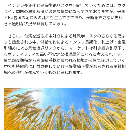
インフレ長期化と景気後退リスクを回避していくためには、ウク
ライナ問題の早期解決が必要な情勢になってきておりますが、米国
とEU各国の足並みの乱れも生じてきており、予断を許さない先行
き不透明な状況が継続しています。
さらに、台湾を巡る米中対立による地政学リスクのさらなる高ま
りも懸念される中、供給制約によるインフレ長期化、利上げ・金融
引締めによる景気後退リスクから、マーケットは引き続き乱高下す
るボラティリティの高い不安定な相場展開になると考えられます。
景気回復期待から景気敏感株が買われる相場から景気後退していく
中でも持続的に利益成長していける好業績企業が選考される業績相
場への移行が進んでいくものと思われます。