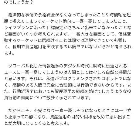
のでしょうか？
経済的な事情で余裕資金がなくなってしまったことや時間軸を短
期で捉えてしまってマーケット動向に一喜一憂してしまったこと、
ライフプランに沿った目標設定がきちんと出来ていなかったことな
ど要因がいくつか考えられますが、一番大きな要因として、価格変
動するマーケットに居続けることは頭では理解できていても難し
く、長期で資産運用を実践するのは簡単ではないからだと考えられ
ます。
グローバル化した情報過多のデジタル時代に瞬時に伝達されるニ
ュースに一喜一憂してしまうのは人間としてはむしろ自然な感情だ
と思います。それは、私達がプログラミングされたロボットではな
く、感情のある人間で完全に合理的には行動できないからです。ま
た、行動経済学においても資産運用の継続を妨げてしまうような投
資行動の傾向について数多く示されています。
だからこそ、不安になり一喜一憂しそうになったときには一旦立
ち止まって冷静になり、資産運用の目的や目標を改めて思い出すこ
とが大切になってくると考えます。