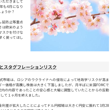
いただきまして
年も4月になり
しょうか？
ん延防止等重点
そは欧米のよう
マスクを付けな
早く戻ってほし
とスタグフレーションリスク
式市場は、ロシアのウクライナへの侵攻によって地政学リスクが高ま
ギー価格が高騰し株価は大きく下落しましたが、月半ばに米国FOMCで
定内の内容であったことの安心感と大幅に調整していたことからの反動
昇して１ヶ月を終えました。
利差が拡大したことによってドル円相場は大きく円安に振れて3月28