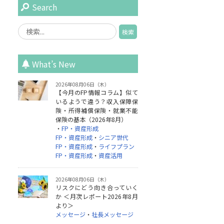
Search
What’s New
2026年08月06日（木）
【今月のFP情報コラム】似て
いるようで違う？収入保障保
険・所得補償保険・就業不能
保険の基本（2026年8月）
・
FP・資産形成
FP・資産形成
・
シニア世代
FP・資産形成
・
ライフプラン
FP・資産形成
・
資産活用
2026年08月06日（木）
リスクにどう向き合っていく
か ＜月次レポート2026年8月
より＞
メッセージ
・
社長メッセージ