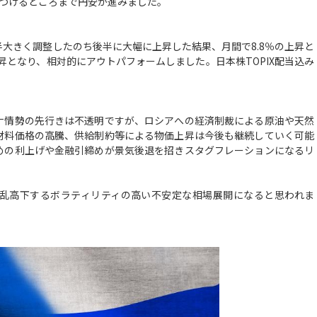
台をつけるところまで円安が進みました。
大きく調整したのち後半に大幅に上昇した結果、月間で8.8％の上昇と
昇となり、相対的にアウトパフォームしました。日本株TOPIX配当込み
情勢の先行きは不透明ですが、ロシアへの経済制裁による原油や天然
材料価格の高騰、供給制約等による物価上昇は今後も継続していく可能
めの利上げや金融引締めが景気後退を招きスタグフレーションになるリ
。
乱高下するボラティリティの高い不安定な相場展開になると思われま