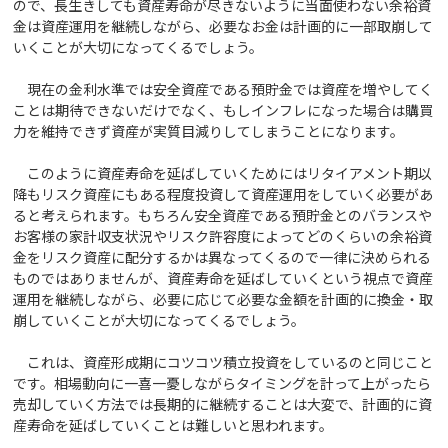
ので、長生きしても資産寿命が尽きないように当面使わない余裕資
金は資産運用を継続しながら、必要なお金は計画的に一部取崩して
いくことが大切になってくるでしょう。
現在の金利水準では安全資産である預貯金では資産を増やしてく
ことは期待できないだけでなく、もしインフレになった場合は購買
力を維持できず資産が実質目減りしてしまうことになります。
このように資産寿命を延ばしていくためにはリタイアメント期以
降もリスク資産にもある程度投資して資産運用をしていく必要があ
ると考えられます。もちろん安全資産である預貯金とのバランスや
お客様の家計収支状況やリスク許容度によってどのくらいの余裕資
金をリスク資産に配分するかは異なってくるので一律に決められる
ものではありませんが、資産寿命を延ばしていくという視点で資産
運用を継続しながら、必要に応じて必要な金額を計画的に換金・取
崩していくことが大切になってくるでしょう。
これは、資産形成期にコツコツ積立投資をしているのと同じこと
です。相場動向に一喜一憂しながらタイミングを計って上がったら
売却していく方法では長期的に継続することは大変で、計画的に資
産寿命を延ばしていくことは難しいと思われます。