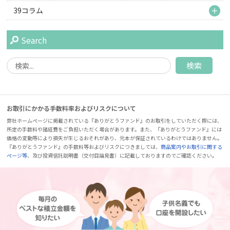
M
39コラム
Search
お取引にかかる手数料率およびリスクについて
弊社ホームページに掲載されている『ありがとうファンド』のお取引をしていただく際には、
所定の手数料や諸経費をご負担いただく場合があります。また、『ありがとうファンド』には
価格の変動等により損失が生じるおそれがあり、元本が保証されているわけではありません。
『ありがとうファンド』の手数料等およびリスクにつきましては、
商品案内やお取引に関する
ページ等
、及び投資信託説明書（交付目論見書）に記載しておりますのでご確認ください。