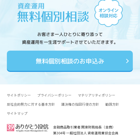
お客さま一人ひとりに寄り添って
資産運用を一生涯サポートさせていただきます。
無料個別相談のお申込み
サイトポリシー
プライバシーポリシー
マテリアリティポリシー
反社会的勢力に対する基本方針
議決権の指図行使の方針
勧誘方針
サイトマップ
金融商品取引業者 関東財務局長（金商）
第304号 一般社団法人 資産運用業協会会員