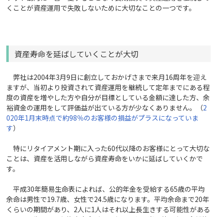
くことが資産運用で失敗しないために大切なことの一つです。
資産寿命を延ばしていくことが大切
弊社は2004年3月9日に創立しておかげさまで来月16周年を迎え
ますが、当初より投資されて資産運用を継続して定年までにある程
度の資産を増やした方や自分が目標としている金額に達した方、余
裕資金の運用をして評価益が出ている方が少なくありません。（
2
020年1月末時点で約98％のお客様の損益がプラスになっていま
す
）
特にリタイアメント期に入った60代以降のお客様にとって大切な
ことは、資産を活用しながら資産寿命をいかに延ばしていくかで
す。
平成30年簡易生命表によれば、公的年金を受給する65歳の平均
余命は男性で19.7歳、女性で24.5歳になります。平均余命まで20年
くらいの期間があり、2人に1人はそれ以上長生きする可能性がある