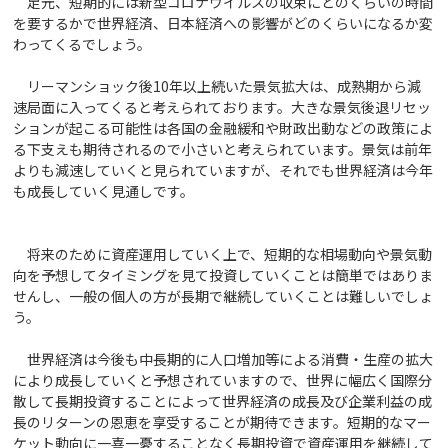
足元、短期的には新型コロナウイルスの収束にどのくらいの時間
を要するかで世界経済、日本経済への影響がどのくらいになるか変
わってくるでしょう。
リーマンショック後10年以上続いた景気拡大は、成熟期から減
速局面に入ってくると考えられております。大きな景気後退リセッ
ションが起こる可能性は各国の金融緩和や財政出動などの政策によ
る下支えも期待されるので小さいと考えられています。景気は前年
よりも減速していくと見られていますが、それでも世界経済は今年
も成長していく見通しです。
将来のために資産運用していく上で、短期的な相場動向や景気動
向を予想してタイミングを見て投資していくことは簡単ではありま
せんし、一般の個人の方が長期で継続していくことは難しいでしょ
う。
世界経済は今後も中長期的に人口増加等による消費・生産の拡大
により成長していくと予想されていますので、世界に幅広く国際分
散して長期投資することによって世界経済の成長及び企業利益の成
長のリターンの恩恵を享受することが期待できます。短期的なマー
ケット動向に一喜一憂することなく長期投資で資産運用を継続して