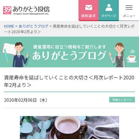
無料
資料
ログイン
HOME
>
ありがとうブログ
> 資産寿命を延ばしていくことの大切さ＜月次レポ
請求
ート2020年2月より＞
口座開設
資産寿命を延ばしていくことの大切さ＜月次レポート2020
年2月より＞
2020年02月06日（木）
社長メッセージ