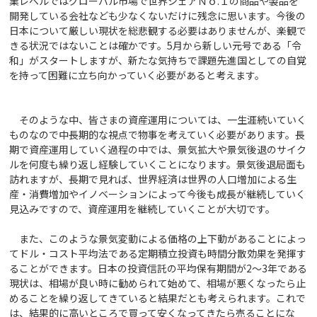
業レベルではグローバル市場で世界シェアＮｏ.１の商品や製品を
開発している会社なども少なくないだけに残念に思います。今後の
日本について厳しい現状を総悲観する必要はありませんが、楽観で
きる状況ではないことは確かです。5月から新しい元号である「令
和」がスタートしますが、新たな気持ちで課題先進国としての自覚
を持って困難に立ち向かっていく必要があると考えます。
そのような中、皆さまの資産運用については、一生涯続いていく
ものなので中長期的な視点で物事を考えていく必要があります。長
期で資産運用していく過程の中では、景気拡大や景気後退のサイク
ルを何度も繰り返し経験していくことになります。景気後退局面も
訪れますが、長期で見れば、世界経済は世界の人口増加による生
産・消費増加やイノベーションによって今後も成長が継続していく
見込みですので、資産運用を継続していくことが大切です。
また、このような景気変動による価格の上下動があることによっ
てドル・コスト平均法である定期積立投資も時間分散効果を発揮す
ることができます。日本の投資信託の平均保有期間が2～3年である
現状は、相場が良い時に勧められて始めて、相場が悪くなったら止
めることを繰り返してきていると結果だとも考えられます。これで
は、結果的に高いところで買って安くなってきたら売ることにな