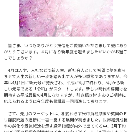
皆さま、いつもありがとう投信をご愛顧いただきまして誠にあり
がとうございます。４月になり新年度を迎えましたがいかがお過ご
しでしょうか？
4月は入学、入社などで新入生、新社会人として希望に夢を膨ら
ませて人生の新しい一歩を踏み出す人が多い季節でありますが、今
年は4月1日に新元号が発表され、平成が4月で終わり、5月から新
しい元号である「令和」がスタートします。新しい時代の幕開けを
期待する平成最後の4月になりますが、引き続き皆さまのご期待に
応えられるように今年度も役職員一同精進して参ります。
さて、先月のマーケットは、相変わらず米中貿易摩擦や英国のＥ
Ｕ離脱問題の進捗に一喜一憂する展開が続きました。世界経済成長
率の鈍化や景気減速を示す経済指標が内外で出てくる中、3月下旬
には米国の長短金利差がマイナスになる逆イールドが発生したこと