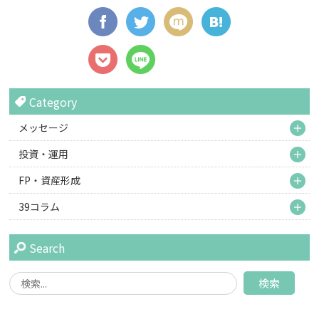
Category
M
メッセージ
M
投資・運用
M
FP・資産形成
M
39コラム
Search