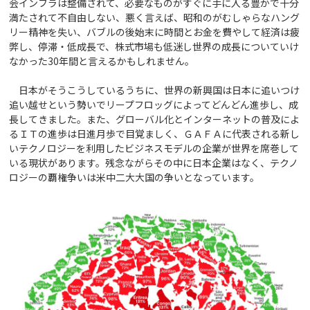
会インフラは整備されて、必要なものがすぐに手に入る豊かで十分
満たされて不自由しない、悪く言えば、昭和のがむしゃらなハング
リー精神を失い、バブルの後始末に時間とお金を費やして経済は疲
弊し、停滞・低成長で、株式市場も低迷し世界の成長についていけ
なかった30年間と言えるかもしれません。
日本がそうこうしているうちに、世界の新興国は日本に追いつけ
追い越せという勢いでリープフロッグによってどんどん進歩し、成
長してきました。また、グローバル化とインターネットの普及によ
るＩＴの進歩は日進月歩で目覚ましく、ＧＡＦＡに代表される新し
いテクノロジーを利用したビジネスモデルの企業が世界を席巻して
いる現状があります。残念ながらその中に日本企業はなく、テクノ
ロジーの覇権争いは米中二大大国の争いとなっています。