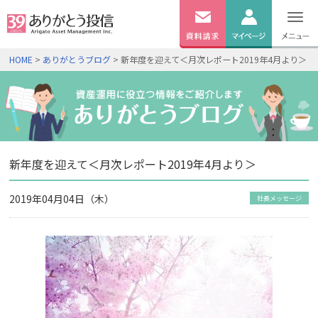
無料
資料
ログイン
HOME
>
ありがとうブログ
> 新年度を迎えて＜月次レポート2019年4月より＞
請求
口座開設
新年度を迎えて＜月次レポート2019年4月より＞
2019年04月04日（木）
社長メッセージ