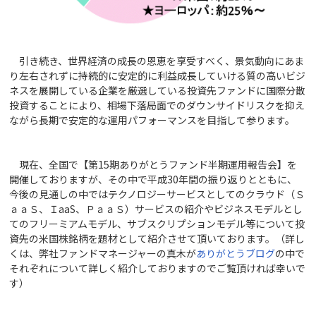
引き続き、世界経済の成長の恩恵を享受すべく、景気動向にあま
り左右されずに持続的に安定的に利益成長していける質の高いビジ
ネスを展開している企業を厳選している投資先ファンドに国際分散
投資することにより、相場下落局面でのダウンサイドリスクを抑え
ながら長期で安定的な運用パフォーマンスを目指して参ります。
現在、全国で【第15期ありがとうファンド半期運用報告会】を
開催しておりますが、その中で平成30年間の振り返りとともに、
今後の見通しの中ではテクノロジーサービスとしてのクラウド（Ｓ
ａａＳ、ＩaaS、ＰａａＳ）サービスの紹介やビジネスモデルとし
てのフリーミアムモデル、サブスクリプションモデル等について投
資先の米国株銘柄を題材として紹介させて頂いております。（詳し
くは、弊社ファンドマネージャーの真木が
ありがとうブログ
の中で
それぞれについて詳しく紹介しておりますのでご覧頂ければ幸いで
す）