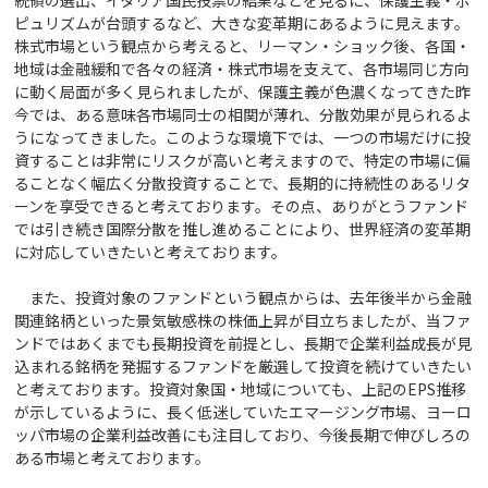
ピュリズムが台頭するなど、大きな変革期にあるように見えます。
株式市場という観点から考えると、リーマン・ショック後、各国・
地域は金融緩和で各々の経済・株式市場を支えて、各市場同じ方向
に動く局面が多く見られましたが、保護主義が色濃くなってきた昨
今では、ある意味各市場同士の相関が薄れ、分散効果が見られるよ
うになってきました。このような環境下では、一つの市場だけに投
資することは非常にリスクが高いと考えますので、特定の市場に偏
ることなく幅広く分散投資することで、長期的に持続性のあるリタ
ーンを享受できると考えております。その点、ありがとうファンド
では引き続き国際分散を推し進めることにより、世界経済の変革期
に対応していきたいと考えております。
また、投資対象のファンドという観点からは、去年後半から金融
関連銘柄といった景気敏感株の株価上昇が目立ちましたが、当ファ
ンドではあくまでも長期投資を前提とし、長期で企業利益成長が見
込まれる銘柄を発掘するファンドを厳選して投資を続けていきたい
と考えております。投資対象国・地域についても、上記のEPS推移
が示しているように、長く低迷していたエマージング市場、ヨーロ
ッパ市場の企業利益改善にも注目しており、今後長期で伸びしろの
ある市場と考えております。