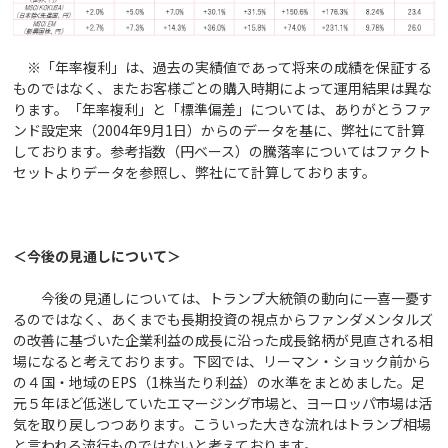
※「年率複利」は、過去の実績値であって将来の成績を保証する
ものではなく、またお客様ごとの購入時期によって運用結果は異な
ります。「年率複利」と「標準偏差」については、ありがとうファ
ンド設定来（2004年9月1日）からのデータを基に、弊社にて計算
しております。参考指数（円ベース）の騰落率についてはファクト
セットよりデータを参照し、弊社にて計算しております。
＜今後の見通しについて＞
今後の見通しについては、トランプ大統領の動向に一喜一憂す
るのではなく、あくまでも長期投資の視点からファンダメンタルズ
の改善に基づいた企業利益の成長に沿った成長銘柄が見直される相
場になると考えております。下図では、リーマン・ショック前から
の４国・地域のEPS（1株当たり利益）の水準をまとめました。足
元５年ほど低迷していたエマージング市場と、ヨーロッパ市場は活
気を取り戻しつつあります。こういった大きな流れはトランプ相場
と言われる流行ものではないと考えております。