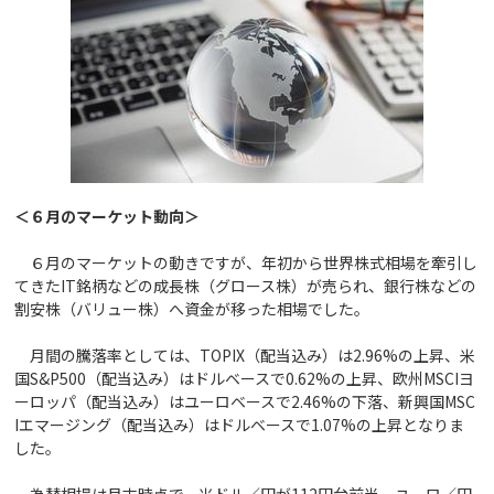
＜６月のマーケット動向＞
６月のマーケットの動きですが、年初から世界株式相場を牽引し
てきたIT銘柄などの成長株（グロース株）が売られ、銀行株などの
割安株（バリュー株）へ資金が移った相場でした。
月間の騰落率としては、TOPIX（配当込み）は2.96%の上昇、米
国S&P500（配当込み）はドルベースで0.62%の上昇、欧州MSCIヨ
ーロッパ（配当込み）はユーロベースで2.46%の下落、新興国MSC
Iエマージング（配当込み）はドルベースで1.07%の上昇となりま
した。
為替相場は月末時点で、米ドル／円が112円台前半、ユーロ／円