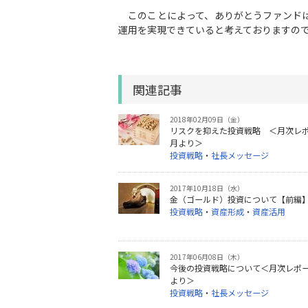
このことによって、ありがとうファンドは
運用を実現できていると考えておりますの
関連記事
2018年02月09日（金）
リスクを抑えた投資戦略 ＜月次レポー
月より＞
投資戦略
・
社長メッセージ
2017年10月18日（水）
金（ゴールド）投資について【前編
投資戦略
・
資産形成
・
資産活用
2017年06月08日（木）
今後の投資戦略について＜月次レポート
より＞
投資戦略
・
社長メッセージ