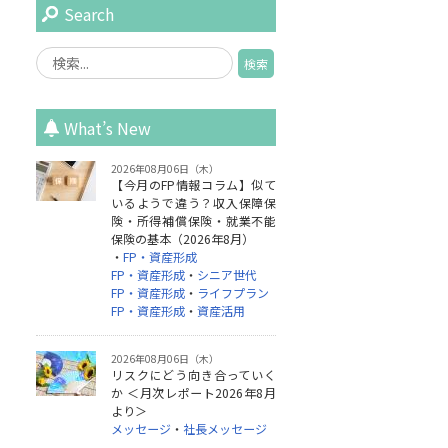
Search
What’s New
2026年08月06日（木）
【今月のFP情報コラム】似て
いるようで違う？収入保障保
険・所得補償保険・就業不能
保険の基本（2026年8月）
・
FP・資産形成
FP・資産形成
・
シニア世代
FP・資産形成
・
ライフプラン
FP・資産形成
・
資産活用
2026年08月06日（木）
リスクにどう向き合っていく
か ＜月次レポート2026年8月
より＞
メッセージ
・
社長メッセージ