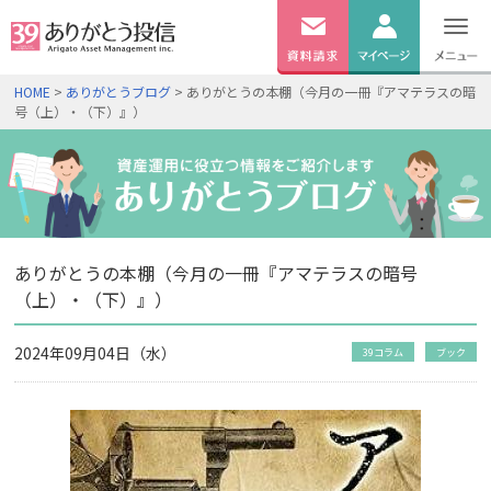
無料
資料
ログイン
HOME
>
ありがとうブログ
> ありがとうの本棚（今月の一冊『アマテラスの暗
請求
号（上）・（下）』）
口座開設
ありがとうの本棚（今月の一冊『アマテラスの暗号
（上）・（下）』）
2024年09月04日（水）
39コラム
ブック