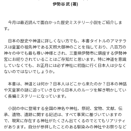
伊勢谷 武 (著)
今月は最近読んで面白かった歴史ミステリー小説をご紹介しま
す。
日本の歴史や神道に詳しくない方でも、本書タイトルのアマテラ
スは皇室の祖先神である天照大御神のことを指しており、八百万の
神々の中でも最も尊い神様とされ、三重県伊勢市に鎮座する伊勢神
宮にお祀りされていることはご存知だと思います。特に神道を意識
していなくても、お正月には必ず神社に初詣に行く日本人は少なく
ないのではないでしょうか。
本書は、神道とは何か？日本人はどこから来たのか？日本の神話
や天皇家の謎に迫っていきながら日本人のルーツを解き明かしてい
く長編ミステリーになっています。
小説の中に登場する全国の神名や神社、祭祀、宝物、文献、伝
承、遺物、遺跡に関する記述は、すべて事実に基づいていますの
で、現実に存在する神社がたくさん出てくるのでとてもリアリティ
があります。自分が参拝したことのある馴染みの神社やお祭りなど