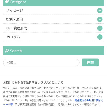
Category
M
メッセージ
M
投資・運用
M
FP・資産形成
M
39コラム
Search
お取引にかかる手数料率およびリスクについて
弊社ホームページに掲載されている『ありがとうファンド』のお取引をしていただく際には、
所定の手数料や諸経費をご負担いただく場合があります。また、『ありがとうファンド』には
価格の変動等により損失が生じるおそれがあり、元本が保証されているわけではありません。
『ありがとうファンド』の手数料等およびリスクにつきましては、
商品案内やお取引に関する
ページ等
、及び投資信託説明書（交付目論見書）に記載しておりますのでご確認ください。