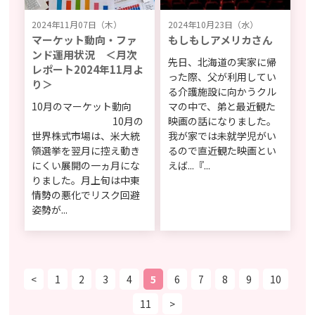
2024年11月07日（木）
2024年10月23日（水）
マーケット動向・ファ
もしもしアメリカさん
ンド運用状況 ＜月次
先日、北海道の実家に帰
レポート2024年11月よ
った際、父が利用してい
り＞
る介護施設に向かうクル
10月のマーケット動向
マの中で、弟と最近観た
10月の
映画の話になりました。
世界株式市場は、米大統
我が家では未就学児がい
領選挙を翌月に控え動き
るので直近観た映画とい
にくい展開の一ヵ月にな
えば...『...
りました。月上旬は中東
情勢の悪化でリスク回避
姿勢が...
<
1
2
3
4
5
6
7
8
9
10
11
>