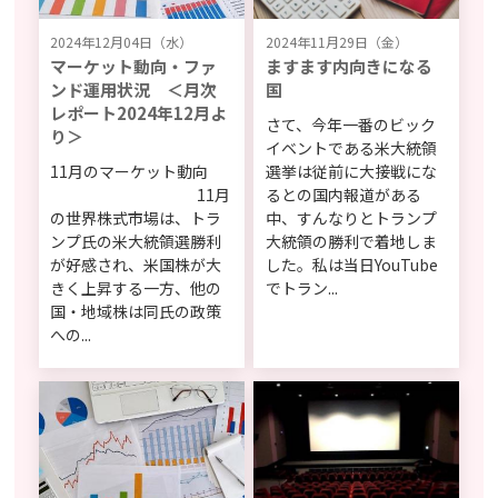
2024年12月04日（水）
2024年11月29日（金）
マーケット動向・ファ
ますます内向きになる
ンド運用状況 ＜月次
国
レポート2024年12月よ
さて、今年一番のビック
り＞
イベントである米大統領
11月のマーケット動向
選挙は従前に大接戦にな
11月
るとの国内報道がある
の世界株式市場は、トラ
中、すんなりとトランプ
ンプ氏の米大統領選勝利
大統領の勝利で着地しま
が好感され、米国株が大
した。私は当日YouTube
きく上昇する一方、他の
でトラン...
国・地域株は同氏の政策
への...