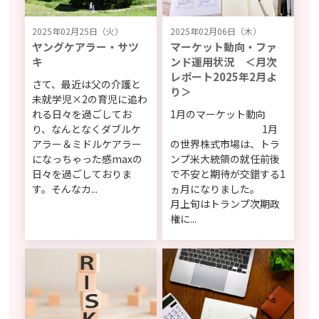
2025年02月25日（火）
2025年02月06日（木）
ヤングケアラー・サツ
マーケット動向・ファ
キ
ンド運用状況 ＜月次
レポート2025年2月よ
さて、最近は父の介護と
り＞
未就学児×2の育児に追わ
れる日々を過ごしてお
1月のマーケット動向
り、なんとなくダブルケ
1月
アラー＆ミドルケアラー
の世界株式市場は、トラ
になっちゃった感maxの
ンプ米大統領の就任前後
日々を過ごしておりま
で不安と期待が交錯する1
す。そんなカ...
ヵ月になりました。
月上旬はトランプ次期政
権に...