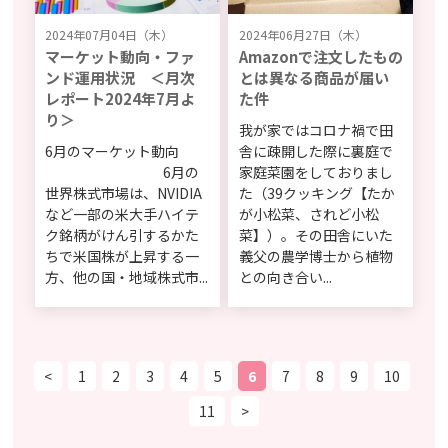
2024年07月04日（木）
2024年06月27日（木）
マーケット動向・ファ
Amazonで注文したもの
ンド運用状況 ＜月次
とは異なる商品が届い
レポート2024年7月よ
た件
り＞
我が家ではコロナ禍で田
6月のマーケット動向
舎に疎開した際に裏庭で
6月の
家庭菜園をしておりまし
世界株式市場は、NVIDIA
た（39クッキング【たか
など一部の米大手ハイテ
が小松菜、されど小松
ク銘柄がけん引するかた
菜】）。その田舎にいた
ちで米国株が上昇する一
義父の農学博士から植物
方、他の国・地域株式市...
との向き合い...
<
1
2
3
4
5
6
7
8
9
10
11
>