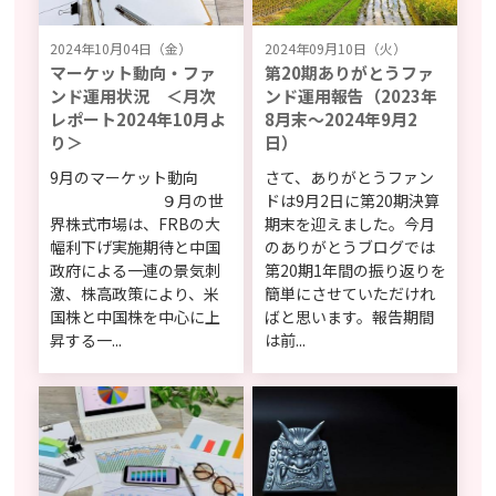
2024年10月04日（金）
2024年09月10日（火）
マーケット動向・ファ
第20期ありがとうファ
ンド運用状況 ＜月次
ンド運用報告（2023年
レポート2024年10月よ
8月末～2024年9月2
り＞
日）
9月のマーケット動向
さて、ありがとうファン
９月の世
ドは9月2日に第20期決算
界株式市場は、FRBの大
期末を迎えました。今月
幅利下げ実施期待と中国
のありがとうブログでは
政府による一連の景気刺
第20期1年間の振り返りを
激、株高政策により、米
簡単にさせていただけれ
国株と中国株を中心に上
ばと思います。報告期間
昇する一...
は前...