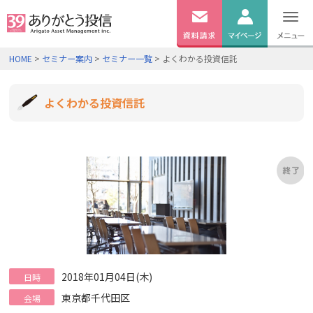
無料
資料
ログイン
HOME
>
セミナー案内
>
セミナー一覧
> よくわかる投資信託
請求
口座開設
よくわかる投資信託
2018年01月04日(木)
日時
東京都千代田区
会場