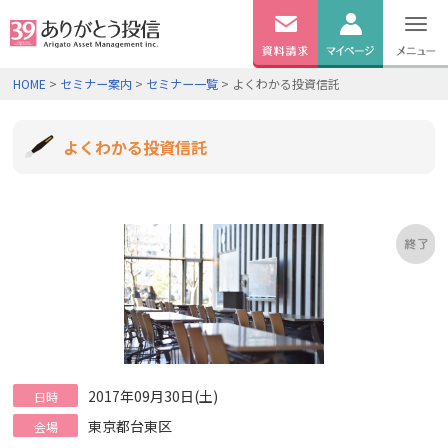
無料
資料
ログイン
HOME
>
セミナー案内
>
セミナー一覧
> よくわかる投資信託
請求
口座開設
よくわかる投資信託
2017年09月30日(土)
日時
東京都台東区
会場