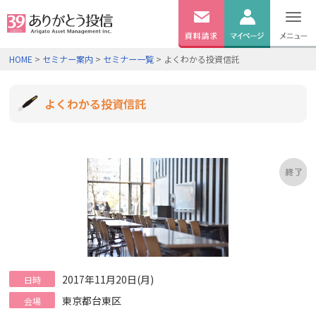
無料
資料
ログイン
HOME
>
セミナー案内
>
セミナー一覧
> よくわかる投資信託
請求
口座開設
よくわかる投資信託
2017年11月20日(月)
日時
東京都台東区
会場