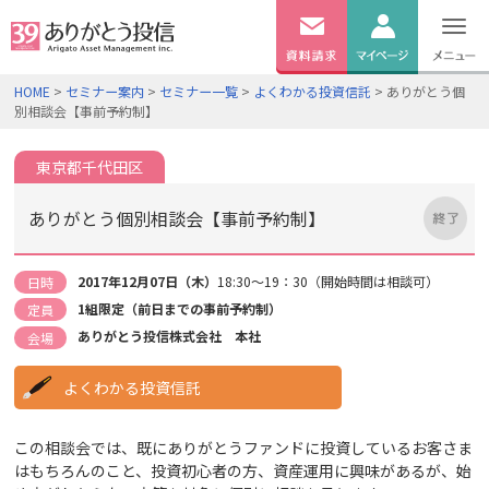
無料
資料
ログイン
HOME
>
セミナー案内
>
セミナー一覧
>
よくわかる投資信託
> ありがとう個
請求
別相談会【事前予約制】
口座開設
東京都千代田区
ありがとう個別相談会【事前予約制】
2017年12月07日（木）
18:30～19：30（開始時間は相談可）
日時
1組限定（前日までの事前予約制）
定員
ありがとう投信株式会社 本社
会場
よくわかる投資信託
この相談会では、既にありがとうファンドに投資しているお客さま
はもちろんのこと、投資初心者の方、資産運用に興味があるが、始