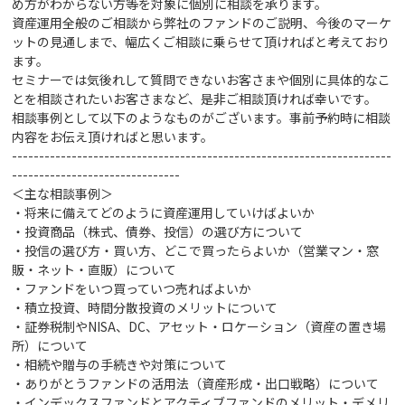
め方がわからない方等を対象に個別に相談を承ります。
資産運用全般のご相談から弊社のファンドのご説明、今後のマーケ
ットの見通しまで、幅広くご相談に乗らせて頂ければと考えており
ます。
セミナーでは気後れして質問できないお客さまや個別に具体的なこ
とを相談されたいお客さまなど、是非ご相談頂ければ幸いです。
相談事例として以下のようなものがございます。事前予約時に相談
内容をお伝え頂ければと思います。
----------------------------------------------------------------------
-------------------------------
＜主な相談事例＞
・将来に備えてどのように資産運用していけばよいか
・投資商品（株式、債券、投信）の選び方
について
・投信の選び方・買い方、どこで買ったらよいか（営業マン・窓
販・ネット・直販）について
・ファンドをいつ買っていつ売ればよいか
・積立投資、時間分散投資のメリットについて
・証券税制やNISA、DC、アセット・ロケーション（資産の置き場
所）について
・相続や贈与の手続きや対策
について
・ありがとうファンドの活用法（資産形成・出口戦略）について
・インデックスファンドとアクティブファンドのメリット・デメリ