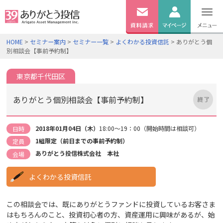
無料
資料
ログイン
HOME
>
セミナー案内
>
セミナー一覧
>
よくわかる投資信託
> ありがとう個
請求
別相談会【事前予約制】
口座開設
東京都千代田区
ありがとう個別相談会【事前予約制】
2018年01月04日（木）
18:00～19：00（開始時間は相談可）
日時
1組限定（前日までの事前予約制）
定員
ありがとう投信株式会社 本社
会場
よくわかる投資信託
この相談会では、既にありがとうファンドに投資しているお客さま
はもちろんのこと、投資初心者の方、資産運用に興味があるが、始