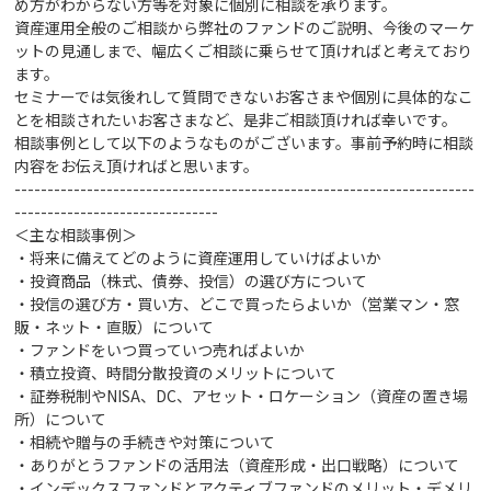
め方がわからない方等を対象に個別に相談を承ります。
資産運用全般のご相談から弊社のファンドのご説明、今後のマーケ
ットの見通しまで、幅広くご相談に乗らせて頂ければと考えており
ます。
セミナーでは気後れして質問できないお客さまや個別に具体的なこ
とを相談されたいお客さまなど、是非ご相談頂ければ幸いです。
相談事例として以下のようなものがございます。事前予約時に相談
内容をお伝え頂ければと思います。
----------------------------------------------------------------------
-------------------------------
＜主な相談事例＞
・将来に備えてどのように資産運用していけばよいか
・投資商品（株式、債券、投信）の選び方
について
・投信の選び方・買い方、どこで買ったらよいか（営業マン・窓
販・ネット・直販）について
・ファンドをいつ買っていつ売ればよいか
・積立投資、時間分散投資のメリットについて
・証券税制やNISA、DC、アセット・ロケーション（資産の置き場
所）について
・相続や贈与の手続きや対策
について
・ありがとうファンドの活用法（資産形成・出口戦略）について
・インデックスファンドとアクティブファンドのメリット・デメリ